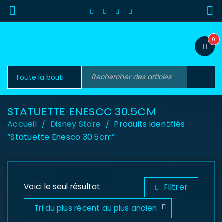
0
STATUETTE ENESCO 30.5CM
Accueil
Disney Store
Produits identifiés
/
/
“Statuette Enesco 30.5cm”
Voici le seul résultat
Filtrer
Tri du plus récent au plus ancien