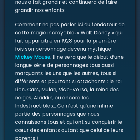
nous a fait grandir et continuera de faire
grandir nos enfants.
Comment ne pas parler ici du fondateur de
cette magie incroyable, « Walt Disney » qui
fait apparaitre en 1928 pour la première
fois son personnage devenu mythique :
Mickey Mouse
. Il ne sera que le début d’une
longue série de personnages tous aussi
marquants les uns que les autres, tous si
différents et pourtant si attachants : le roi
Lion, Cars, Mulan, Vice-Versa, la reine des
SE CONNECTER
neiges, Aladdin, ou encore les
Indestructibles… Ce n’est qu’une infime
Identifiant ou e-mail
*
partie des personnages que nous
connaissons tous et qui ont su conquérir le
cœur des enfants autant que celui de leurs
parents !
Mot de passe
*