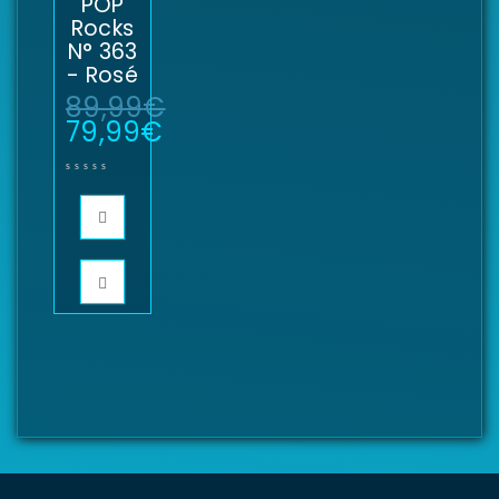
POP
Rocks
N° 363
- Rosé
89,99
€
79,99
€