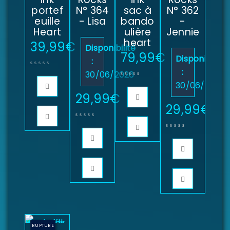
portef
N° 364
sac à
N° 362
euille
- Lisa
bando
-
Heart
ulière
Jennie
heart
39,99
€
Disponibilité
79,99
€
Disponibilité
:
:
30/06/2026
30/06/2026
29,99
€
29,99
€
RUPTURE