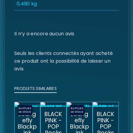
0,490 kg
Il n’y a encore aucun avis
Seuls les clients connectés ayant acheté
ce produit ont la possibilité de laisser un
avis.
PRODUITS SIMILAIRES
RUPTURE
RUPTURE
DE STOCK
Loung
BLACK
DE STOCK
Loung
BLACK
efly
PINK -
efly
PINK -
Blackp
POP
Blackp
POP
ink
Rocks
ink
Rocks