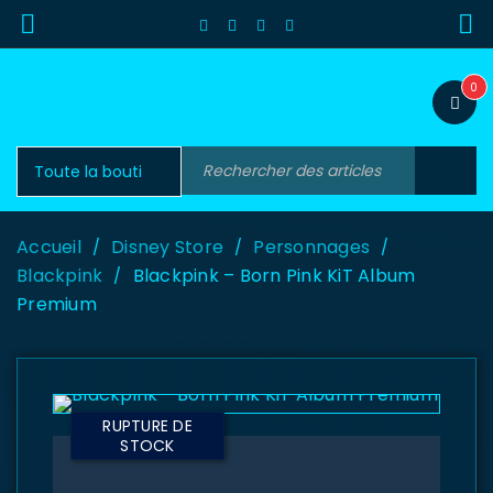
0
Accueil
Disney Store
Personnages
/
/
/
Blackpink
Blackpink – Born Pink KiT Album
/
Premium
RUPTURE DE
STOCK