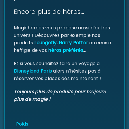
Encore plus de héros…
Magicheroes vous propose aussi d’autres
Se souvenir de moi
SE CONNECTER
univers ! Découvrez par exemple nos
produits
Loungefly
,
Harry Potter
ou ceux à
MOT DE PASSE PERDU ?
l’effigie de vos
héros préférés
…
Et si vous souhaitez faire un voyage à
Disneyland Paris
alors n’hésitez pas à
réserver vos places dès maintenant !
Toujours plus de produits pour toujours
plus de magie !
Poids