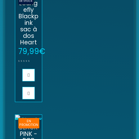
DE STOCK
Loung
efly
Blackp
ink
sac à
dos
Heart
79,99
€
EN
PROMOTION
BLACK
PINK -