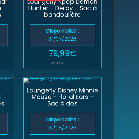
xar
Loungefly Kpop Demon
e
Hunter - Derpy - Sac à
s
bandoulière
Disponibilité :
31/07/2026
79,99
€
Loungefly Disney Minnie
l
Mouse - Floral Ears -
os
Sac à dos
Disponibilité :
31/08/2026