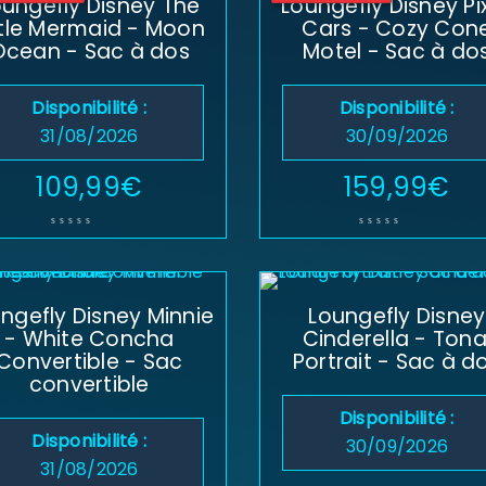
oungefly Disney The
Loungefly Disney Pi
ttle Mermaid - Moon
Cars - Cozy Con
Mot de passe
*
Ocean - Sac à dos
Motel - Sac à do
Disponibilité :
Disponibilité :
31/08/2026
30/09/2026
Se souvenir de moi
SE CONNECTER
109,99
€
159,99
€
MOT DE PASSE PERDU ?
ngefly Disney Minnie
Loungefly Disney
- White Concha
Cinderella - Tona
Convertible - Sac
Portrait - Sac à d
convertible
Disponibilité :
Disponibilité :
30/09/2026
31/08/2026