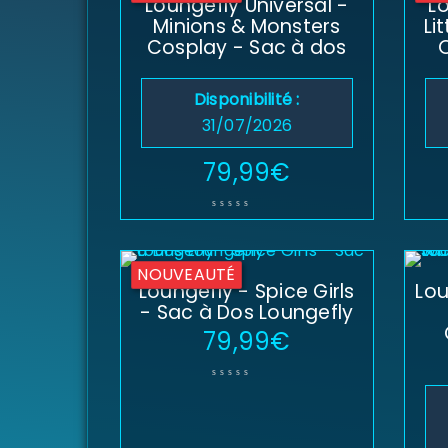
Loungefly Universal -
L
Minions & Monsters
Li
Cosplay - Sac à dos
Disponibilité :
31/07/2026
79,99
€
NOUVEAUTÉ
Loungefly - Spice Girls
Lou
- Sac à Dos Loungefly
79,99
€