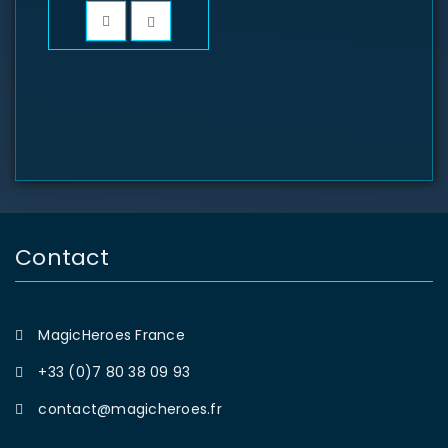
SE CONNECTER
Identifiant ou e-mail
*
Contact
MagicHeroes France
Mot de passe
*
+33 (0)7 80 38 09 93
contact@magicheroes.fr