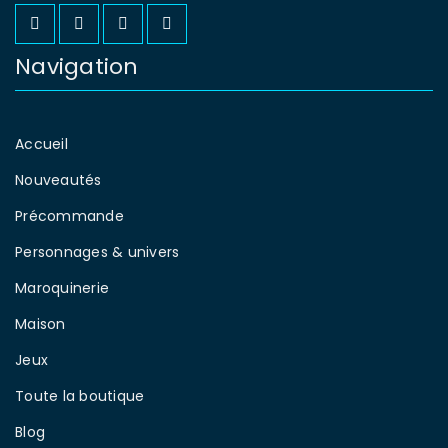
Se souvenir de moi
SE CONNECTER
Navigation
MOT DE PASSE PERDU ?
Accueil
Nouveautés
Précommande
Personnages & univers
Maroquinerie
Maison
Jeux
Toute la boutique
Blog