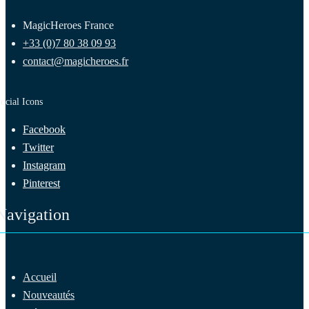
MagicHeroes France
+33 (0)7 80 38 09 93
contact@magicheroes.fr
ocial Icons
Facebook
Twitter
Instagram
Pinterest
Navigation
Accueil
Nouveautés