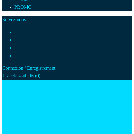
PROMO
Suivez-nous :
Connexion
/
Enregistrement
Liste de souhaits (
0
)