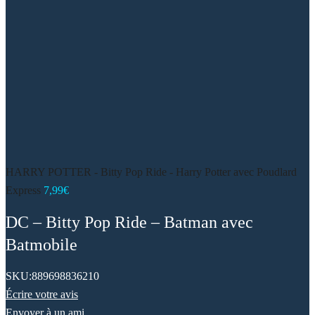
HARRY POTTER - Bitty Pop Ride - Harry Potter avec Poudlard
Express
7,99
€
DC – Bitty Pop Ride – Batman avec
Batmobile
SKU:
889698836210
Écrire votre avis
Envoyer à un ami