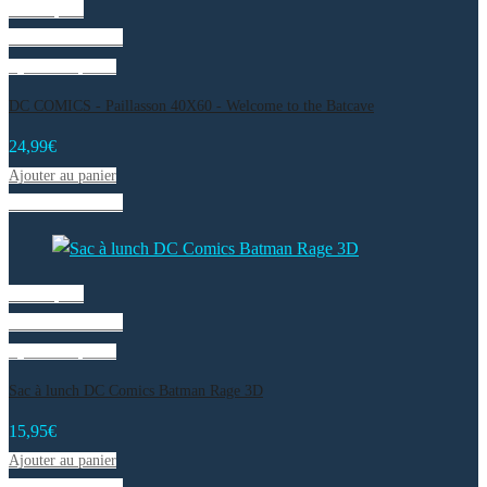
Vue rapide
Liste de souhaits
Ajouter au panier
DC COMICS - Paillasson 40X60 - Welcome to the Batcave
24,99
€
Ajouter au panier
Liste de souhaits
Vue rapide
Liste de souhaits
Ajouter au panier
Sac à lunch DC Comics Batman Rage 3D
15,95
€
Ajouter au panier