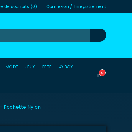
te de souhaits (
0
)
Connexion
/
Enregistrement
MODE
JEUX
FÊTE
🎁 BOX
0
 – Pochette Nylon