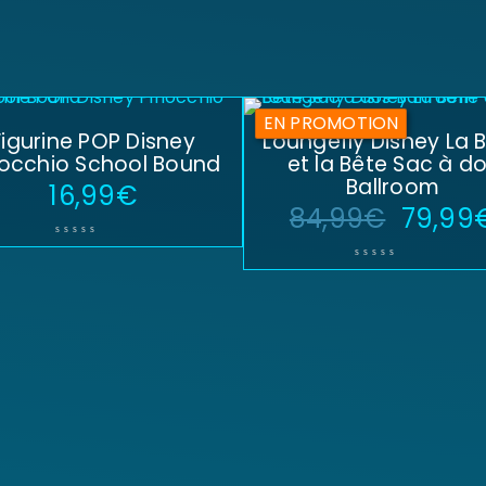
EN PROMOTION
Figurine POP Disney
Loungefly Disney La B
nocchio School Bound
et la Bête Sac à d
Ballroom
16,99
€
84,99
€
79,99