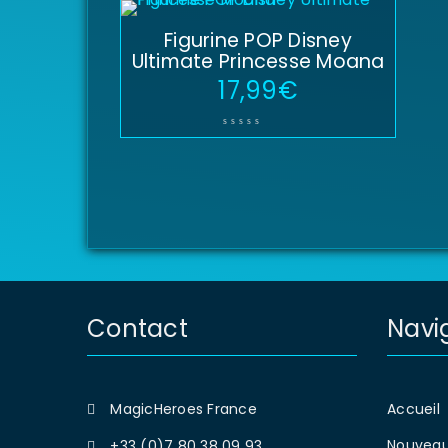
Figurine POP Disney
Ultimate Princesse Moana
17,99
€
Contact
Navi
MagicHeroes France
Accueil
Nouveau
+33 (0)7 80 38 09 93