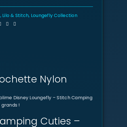
y
,
Lilo & Stitch
,
Loungefly Collection
Pochette Nylon
blime Disney Loungefly – Stitch Camping
 grands !
 Camping Cuties –