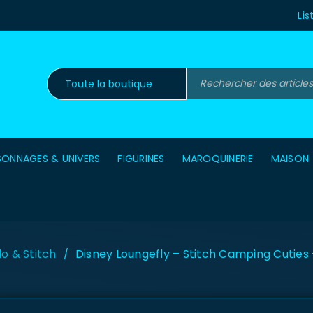
Lis
SONNAGES & UNIVERS
FIGURINES
MAROQUINERIE
MAISON
ilo & Stitch
Disney Loungefly – Stitch Camping Cuties
/