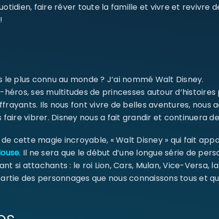
dien, faire rêver toute la famille et vivre et revivre 
!
SE CONNECTER
Identifiant ou e-mail
*
ms le plus connu au monde ? J’ai nommé Walt Disney.
-héros, ses multitudes de princesses autour d’histoires
ffrayants. Ils nous font vivre de belles aventures, nou
Mot de passe
*
 faire vibrer. Disney nous a fait grandir et continuera de
e cette magie incroyable, « Walt Disney » qui fait appa
Mouse
. Il ne sera que le début d’une longue série de pe
Se souvenir de moi
SE CONNECTER
ant si attachants : le roi Lion, Cars, Mulan, Vice-Versa, l
 partie des personnages que nous connaissons tous et qu
MOT DE PASSE PERDU ?
os…