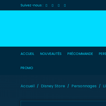
Suivez-nous :
ACCUEIL
NOUVEAUTÉS
PRÉCOMMANDE
PER
PROMO
Accueil
Disney Store
Personnages
L
/
/
/