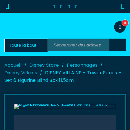
0
Accueil
Disney Store
Personnages
/
/
/
Disney Villains
DISNEY VILLAINS – Tower Series –
/
Set 6 Figurine Blind Box 11.5cm