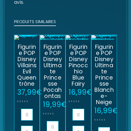
avis.
PRODUITS SIMILAIRES
Figurin
Figurin
Figurin
Figurin
e POP
e POP
e POP
e POP
Disney
Disney
Disney
Disney
Villains
Ultima
Pinocc
Ultima
Evil
te
hio
te
Queen
Prince
Blue
Prince
trône
sse
Fairy
sse
Pocah
Blanch
37,99
€
16,99
€
ontas
e-
Neige
19,99
€
16,99
€