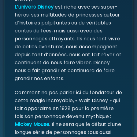
L’univers Disney
est riche avec ses super-
héros, ses multitudes de princesses autour
d’histoires palpitantes ou de véritables
contes de fées, mais aussi avec des
personnages effrayants. Ils nous font vivre
de belles aventures, nous accompagnent
SE CONNECTER
depuis tant d’années, nous ont fait rêver et
continuent de nous faire vibrer. Disney
Identifiant ou e-mail
*
nous a fait grandir et continuera de faire
grandir nos enfants.
Comment ne pas parler ici du fondateur de
Mot de passe
*
cette magie incroyable, « Walt Disney » qui
fait apparaitre en 1928 pour la première
fois son personnage devenu mythique :
Mickey Mouse
. Il ne sera que le début d’une
Se souvenir de moi
SE CONNECTER
longue série de personnages tous aussi