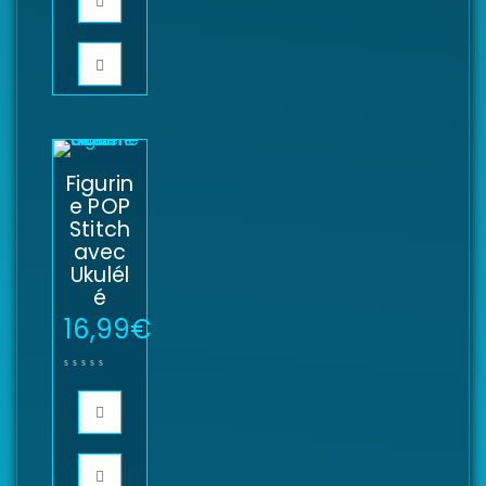
Figurin
e POP
Stitch
avec
Ukulél
é
16,99
€