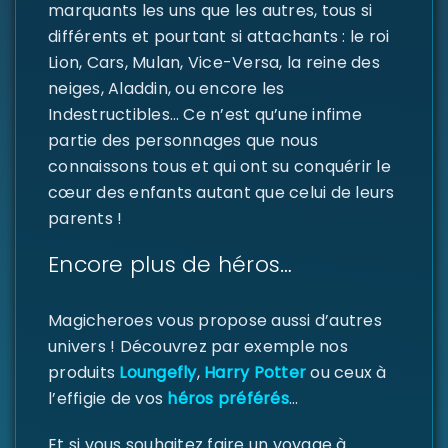
marquants les uns que les autres, tous si
différents et pourtant si attachants : le roi
MOT DE PASSE PERDU ?
Lion, Cars, Mulan, Vice-Versa, la reine des
neiges, Aladdin, ou encore les
Indestructibles… Ce n’est qu’une infime
partie des personnages que nous
connaissons tous et qui ont su conquérir le
cœur des enfants autant que celui de leurs
parents !
Encore plus de héros…
Magicheroes vous propose aussi d’autres
univers ! Découvrez par exemple nos
produits
Loungefly
,
Harry Potter
ou ceux à
l’effigie de vos
héros préférés
…
Et si vous souhaitez faire un voyage à