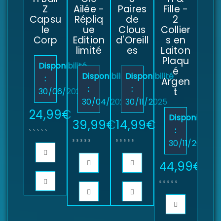
Z
Ailée -
Paires
Fille -
Capsu
Répliq
de
2
le
ue
Clous
Collier
Corp
Edition
d'Oreill
s en
limité
es
Laiton
Plaqu
Disponibilité
é
Disponibilité
Disponibilité
:
Argen
:
:
t
30/06/2025
30/04/2026
30/11/2025
24,99
€
Disponibilité
39,99
€
14,99
€
:
30/11/2025
44,99
€