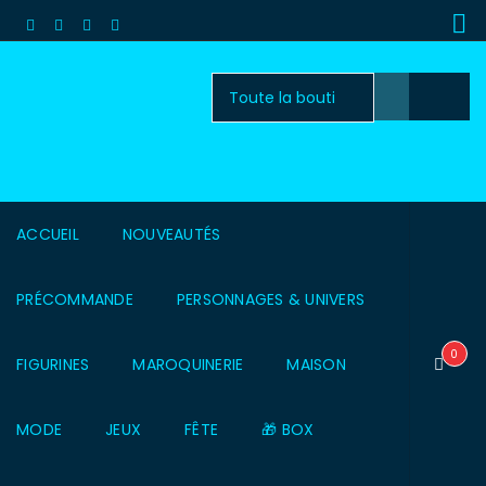
ACCUEIL
NOUVEAUTÉS
PRÉCOMMANDE
PERSONNAGES & UNIVERS
0
FIGURINES
MAROQUINERIE
MAISON
MODE
JEUX
FÊTE
🎁 BOX