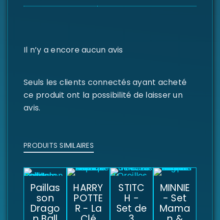
Il n’y a encore aucun avis
Seuls les clients connectés ayant acheté
ce produit ont la possibilité de laisser un
avis.
PRODUITS SIMILAIRES
Paillas
HARRY
STITC
MINNIE
son
POTTE
H -
- Set
Drago
R - La
Set de
Mama
n Ball
Clé
3
n &