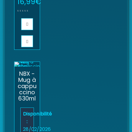
16,99
€
NBX -
Mug à
cappu
ccino
630ml
Disponibilité
:
28/02/2026