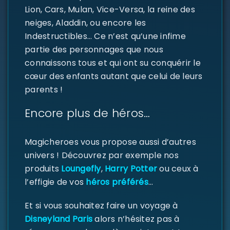
Lion, Cars, Mulan, Vice-Versa, la reine des
neiges, Aladdin, ou encore les
Indestructibles… Ce n’est qu’une infime
partie des personnages que nous
connaissons tous et qui ont su conquérir le
SE CONNECTER
cœur des enfants autant que celui de leurs
parents !
Identifiant ou e-mail
*
Encore plus de héros…
Magicheroes vous propose aussi d’autres
Mot de passe
*
univers ! Découvrez par exemple nos
produits
Loungefly
,
Harry Potter
ou ceux à
l’effigie de vos
héros préférés
…
Se souvenir de moi
SE CONNECTER
Et si vous souhaitez faire un voyage à
Disneyland Paris
alors n’hésitez pas à