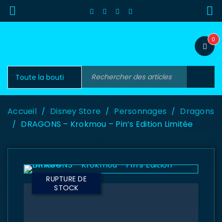
0
Accueil
Disney Store
Personnages
Dragons
/
/
/
DRAGONS – Krokmou – Pin’s Edition Limitée
/
RUPTURE DE
STOCK