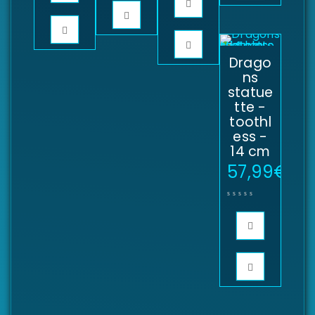
Drago
ns
statue
tte -
toothl
ess -
14 cm
57,99
€