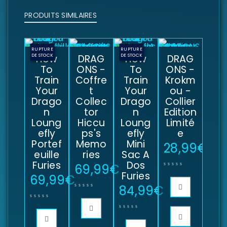
PRODUITS SIMILAIRES
RUPTURE
RUPTURE
DE STOCK
How
DRAG
DE STOCK
How
DRAG
To
ONS -
To
ONS -
Train
Coffre
Train
Krokm
Your
t
Your
ou -
Drago
Collec
Drago
Collier
n
tor
n
Edition
Loung
Hiccu
Loung
Limité
efly
ps's
efly
e
Portef
Memo
Mini
28,99
€
euille
ries
Sac A
Furies
Dos
69,99
€
Furies
69,99
€
84,99
€