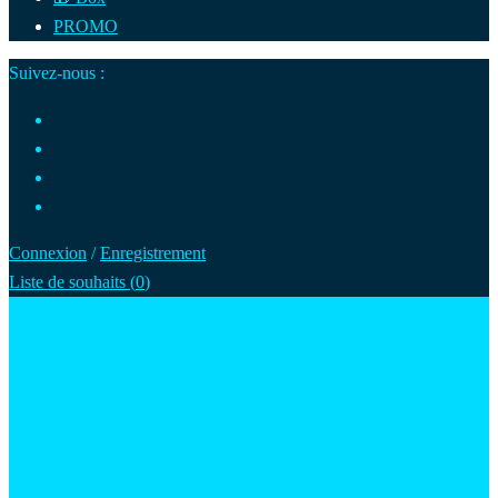
PROMO
Suivez-nous :
Connexion
/
Enregistrement
Liste de souhaits (
0
)