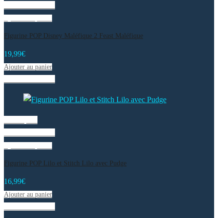
Liste de souhaits
Ajouter au panier
Figurine POP Disney Maléfique 2 Feast Maléfique
19,99
€
Ajouter au panier
Liste de souhaits
Vue rapide
Liste de souhaits
Ajouter au panier
Figurine POP Lilo et Stitch Lilo avec Pudge
16,99
€
Ajouter au panier
Liste de souhaits