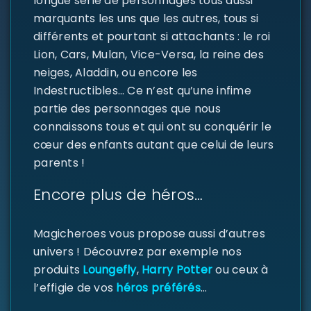
longue série de personnages tous aussi
marquants les uns que les autres, tous si
différents et pourtant si attachants : le roi
Lion, Cars, Mulan, Vice-Versa, la reine des
neiges, Aladdin, ou encore les
Indestructibles… Ce n’est qu’une infime
partie des personnages que nous
connaissons tous et qui ont su conquérir le
SE CONNECTER
cœur des enfants autant que celui de leurs
parents !
Identifiant ou e-mail
*
Encore plus de héros…
Magicheroes vous propose aussi d’autres
Mot de passe
*
univers ! Découvrez par exemple nos
produits
Loungefly
,
Harry Potter
ou ceux à
l’effigie de vos
héros préférés
…