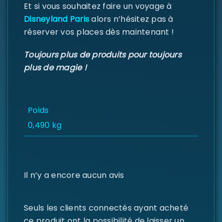
Se souvenir de moi
SE CONNECTER
Et si vous souhaitez faire un voyage à
Disneyland Paris
alors n’hésitez pas à
réserver vos places dès maintenant !
MOT DE PASSE PERDU ?
Toujours plus de produits pour toujours
plus de magie !
Poids
0,490 kg
Il n’y a encore aucun avis
Seuls les clients connectés ayant acheté
ce produit ont la possibilité de laisser un