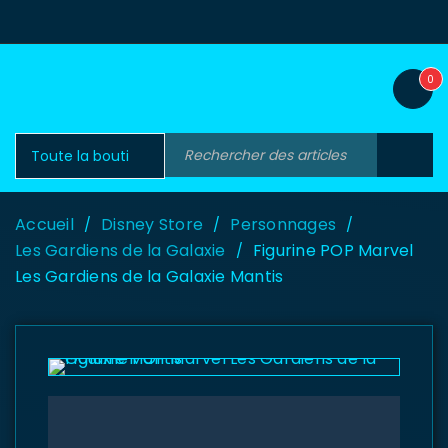
0
Accueil
Disney Store
Personnages
/
/
/
Les Gardiens de la Galaxie
Figurine POP Marvel
/
Les Gardiens de la Galaxie Mantis