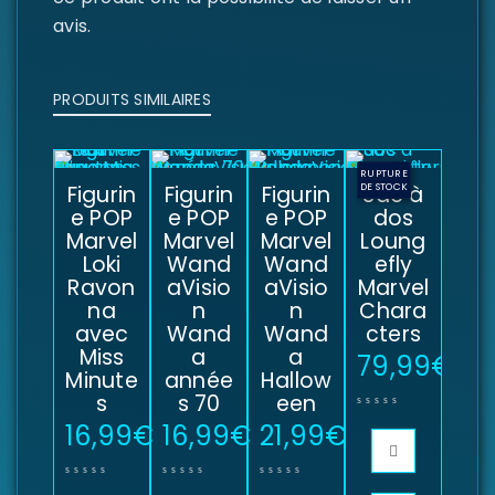
avis.
PRODUITS SIMILAIRES
RUPTURE
Figurin
Figurin
Figurin
DE STOCK
Sac à
e POP
e POP
e POP
dos
Marvel
Marvel
Marvel
Loung
Loki
Wand
Wand
efly
Ravon
aVisio
aVisio
Marvel
na
n
n
Chara
avec
Wand
Wand
cters
Miss
a
a
79,99
€
Minute
année
Hallow
s
s 70
een
16,99
€
16,99
€
21,99
€