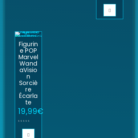
Figurin
e POP
Marvel
Wand
aVisio
n
Sorciè
re
Écarla
te
19,99
€