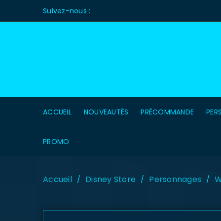
Suivez-nous :
ACCUEIL
NOUVEAUTÉS
PRÉCOMMANDE
PER
PROMO
Accueil
Disney Store
Personnages
W
/
/
/