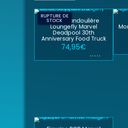
RUPTURE DE
Sac à bandoulière
STOCK
Loungefly Marvel
Mo
Deadpool 30th
Anniversary Food Truck
74,95
€