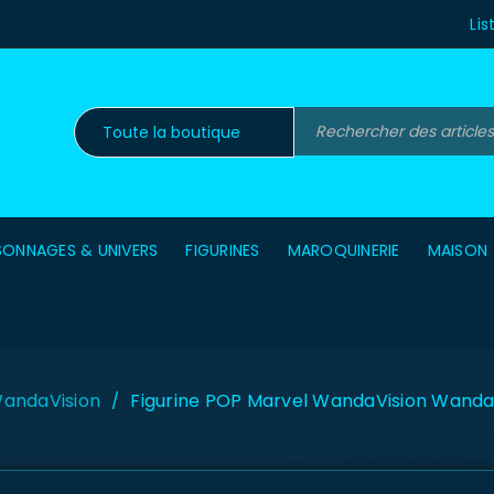
Lis
SONNAGES & UNIVERS
FIGURINES
MAROQUINERIE
MAISON
andaVision
Figurine POP Marvel WandaVision Wanda
/