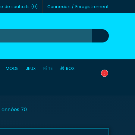
te de souhaits (
0
)
Connexion
/
Enregistrement
MODE
JEUX
FÊTE
🎁 BOX
0
 années 70