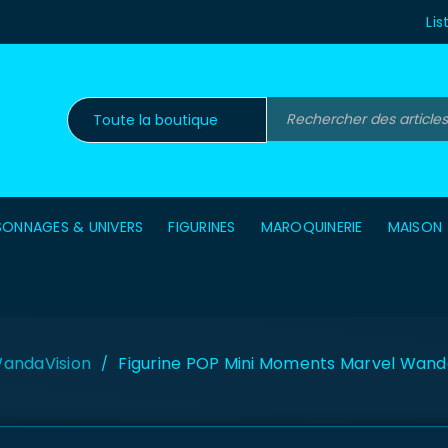
Lis
SONNAGES & UNIVERS
FIGURINES
MAROQUINERIE
MAISON
andaVision
Figurine POP Mini Moments Marvel Wanda
/