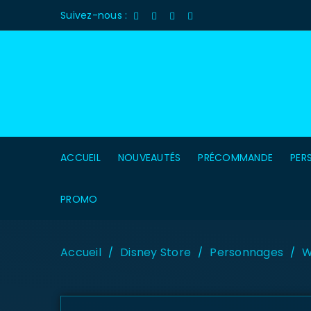
Suivez-nous :
ACCUEIL
NOUVEAUTÉS
PRÉCOMMANDE
PER
PROMO
Accueil
Disney Store
Personnages
W
/
/
/