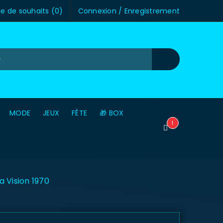
te de souhaits (
0
)
Connexion
/
Enregistrement
MODE
JEUX
FÊTE
🎁 BOX
1
 Vision 1970