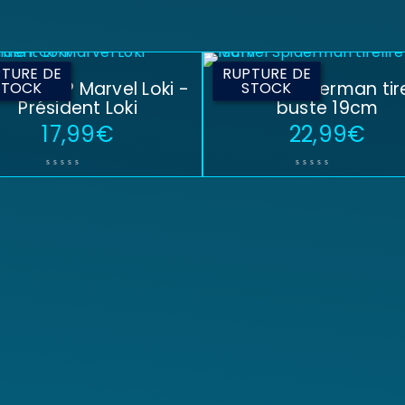
TURE DE
RUPTURE DE
urine POP Marvel Loki -
Marvel Spiderman tire
STOCK
STOCK
Président Loki
buste 19cm
17,99
€
22,99
€