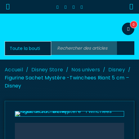
0
Accueil
Disney Store
Nos univers
Disney
/
/
/
/
Figurine Sachet Mystère -Twinchees Riant 5 cm –
Disney