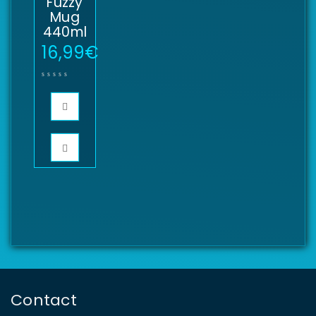
Fuzzy
Mug
440ml
16,99
€
Contact