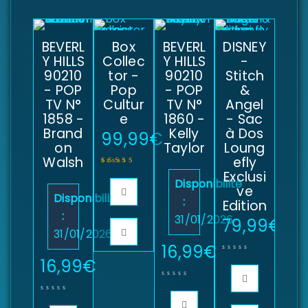
BEVERL
Box
BEVERL
DISNEY
Y HILLS
Collec
Y HILLS
-
90210
tor -
90210
Stitch
- POP
Pop
- POP
&
TV N°
Cultur
TV N°
Angel
1858 -
e
1860 -
- Sac
Brand
Kelly
à Dos
99,99
€
on
Taylor
Loung
Walsh
efly
Exclusi
Disponibilité
Note
5.00
sur 5
ve
Disponibilité
:
Edition
:
31/01/2026
79,99
€
31/01/2026
16,99
€
16,99
€