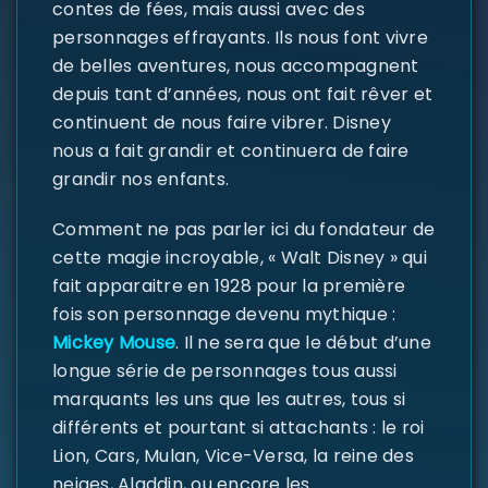
contes de fées, mais aussi avec des
personnages effrayants. Ils nous font vivre
de belles aventures, nous accompagnent
depuis tant d’années, nous ont fait rêver et
continuent de nous faire vibrer. Disney
nous a fait grandir et continuera de faire
grandir nos enfants.
Comment ne pas parler ici du fondateur de
cette magie incroyable, « Walt Disney » qui
fait apparaitre en 1928 pour la première
SE CONNECTER
fois son personnage devenu mythique :
Mickey Mouse
. Il ne sera que le début d’une
Identifiant ou e-mail
*
longue série de personnages tous aussi
marquants les uns que les autres, tous si
différents et pourtant si attachants : le roi
Lion, Cars, Mulan, Vice-Versa, la reine des
Mot de passe
*
neiges, Aladdin, ou encore les