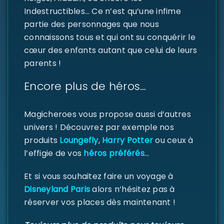
Indestructibles… Ce n’est qu’une infime
partie des personnages que nous
connaissons tous et qui ont su conquérir le
Se souvenir de moi
SE CONNECTER
cœur des enfants autant que celui de leurs
parents !
MOT DE PASSE PERDU ?
Encore plus de héros…
Magicheroes vous propose aussi d’autres
univers ! Découvrez par exemple nos
produits
Loungefly
,
Harry Potter
ou ceux à
l’effigie de vos
héros préférés
…
Et si vous souhaitez faire un voyage à
Disneyland Paris
alors n’hésitez pas à
réserver vos places dès maintenant !