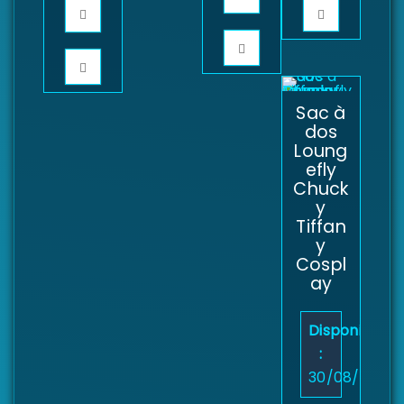
Sac à
dos
Loung
efly
Chuck
y
Tiffan
y
Cospl
ay
Disponibilité
:
30/08/2026