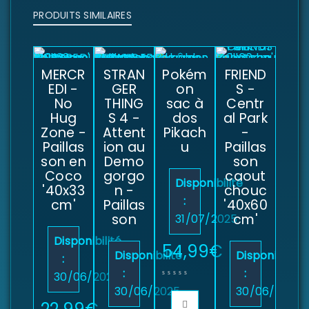
PRODUITS SIMILAIRES
MERCR
STRAN
Pokém
FRIEND
EDI -
GER
on
S -
No
THING
sac à
Centr
Hug
S 4 -
dos
al Park
Zone -
Attent
Pikach
-
Paillas
ion au
u
Paillas
son en
Demo
son
Coco
gorgo
caout
Disponibilité
'40x33
n -
chouc
:
cm'
Paillas
'40x60
son
cm'
31/07/2025
Disponibilité
54,99
€
Disponibilité
Disponibilité
:
:
:
30/06/2026
30/06/2025
30/06/2025