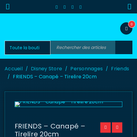
0
Accueil
Disney Store
Personnages
Friends
/
/
/
FRIENDS – Canapé – Tirelire 20cm
/
FRIENDS – Canapé –
Tirelire 20cm