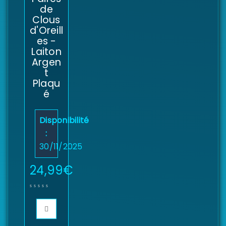
de
Clous
d'Oreill
es -
Laiton
Argen
t
Plaqu
é
Disponibilité
:
30/11/2025
24,99
€