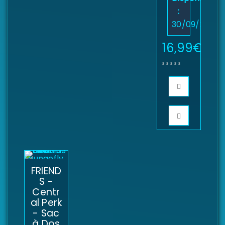
:
30/09/2025
16,99
€
FRIEND
S -
Centr
al Perk
- Sac
à Dos