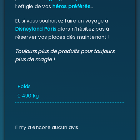
l’effigie de vos
héros préférés
…
Et si vous souhaitez faire un voyage à
Se souvenir de moi
SE CONNECTER
Disneyland Paris
alors n’hésitez pas à
réserver vos places dès maintenant !
MOT DE PASSE PERDU ?
Toujours plus de produits pour toujours
plus de magie !
Poids
0,490 kg
Il n’y a encore aucun avis