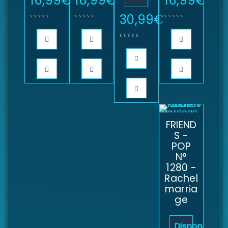
16,99
€
16,99
€
16,99
€
30,99
€
FRIEND
S -
POP
N°
1280 -
Rachel
marria
ge
Disponibilité