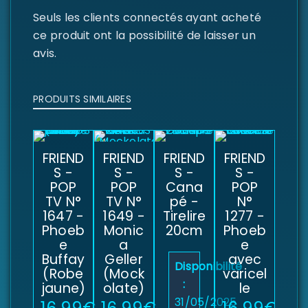
Seuls les clients connectés ayant acheté
ce produit ont la possibilité de laisser un
avis.
PRODUITS SIMILAIRES
FRIEND
FRIEND
FRIEND
FRIEND
S -
S -
S -
S -
POP
POP
Cana
POP
TV N°
TV N°
pé -
N°
1647 -
1649 -
Tirelire
1277 -
Phoeb
Monic
20cm
Phoeb
e
a
e
Buffay
Geller
avec
Disponibilité
(Robe
(Mock
varicel
:
jaune)
olate)
le
31/05/2025