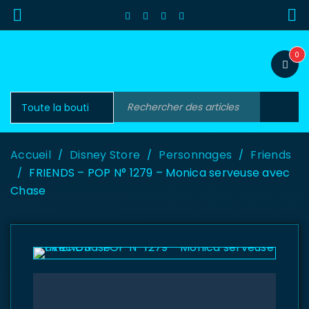
0
Accueil
Disney Store
Personnages
Friends
/
/
/
FRIENDS – POP N° 1279 – Monica serveuse avec
/
Chase