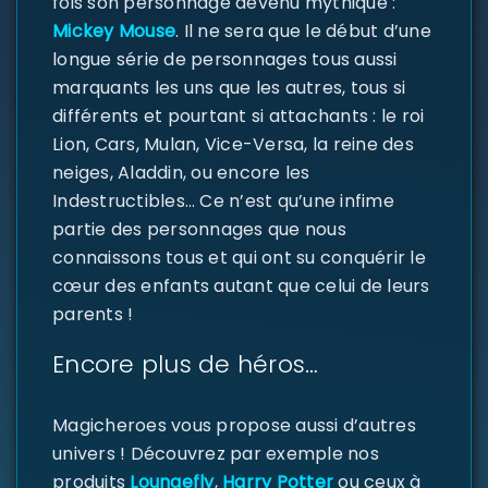
fois son personnage devenu mythique :
Mickey Mouse
. Il ne sera que le début d’une
longue série de personnages tous aussi
marquants les uns que les autres, tous si
différents et pourtant si attachants : le roi
Lion, Cars, Mulan, Vice-Versa, la reine des
neiges, Aladdin, ou encore les
Indestructibles… Ce n’est qu’une infime
partie des personnages que nous
connaissons tous et qui ont su conquérir le
cœur des enfants autant que celui de leurs
SE CONNECTER
parents !
Identifiant ou e-mail
*
Encore plus de héros…
Magicheroes vous propose aussi d’autres
univers ! Découvrez par exemple nos
Mot de passe
*
produits
Loungefly
,
Harry Potter
ou ceux à