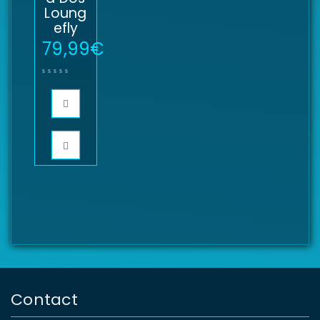
Loung
efly
79,99
€
Contact