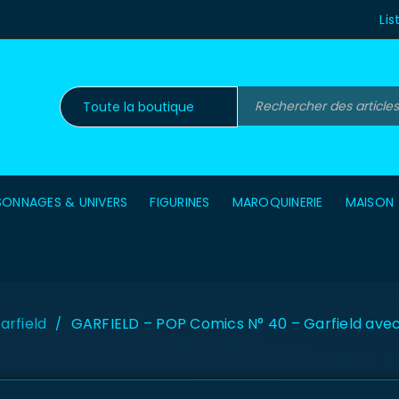
Lis
SONNAGES & UNIVERS
FIGURINES
MAROQUINERIE
MAISON
arfield
GARFIELD – POP Comics N° 40 – Garfield ave
/