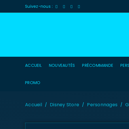
Suivez-nous :
ACCUEIL
NOUVEAUTÉS
PRÉCOMMANDE
PER
PROMO
Accueil
Disney Store
Personnages
G
/
/
/