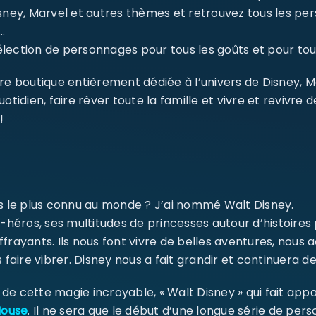
isney, Marvel et autres thèmes et retrouvez tous les p
…
ection de personnages pour tous les goûts et pour tout
re boutique entièrement dédiée à l’univers de Disney, 
dien, faire rêver toute la famille et vivre et revivre 
!
SE CONNECTER
ms le plus connu au monde ? J’ai nommé Walt Disney.
Identifiant ou e-mail
*
-héros, ses multitudes de princesses autour d’histoires
ffrayants. Ils nous font vivre de belles aventures, nou
 faire vibrer. Disney nous a fait grandir et continuera de
Mot de passe
*
e cette magie incroyable, « Walt Disney » qui fait appa
Mouse
. Il ne sera que le début d’une longue série de pe