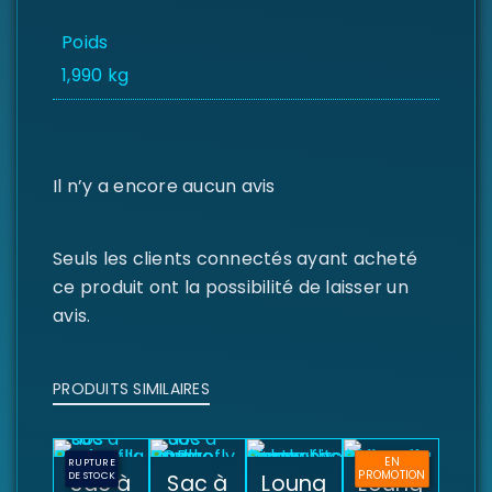
Poids
1,990 kg
Il n’y a encore aucun avis
Seuls les clients connectés ayant acheté
ce produit ont la possibilité de laisser un
avis.
PRODUITS SIMILAIRES
EN
RUPTURE
PROMOTION
DE STOCK
Sac à
Sac à
Loung
Loung