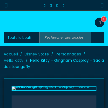
0
Accueil
Disney Store
Personnages
/
/
/
Hello Kitty
Hello Kitty – Gingham Cosplay – Sac à
/
dos Loungefly