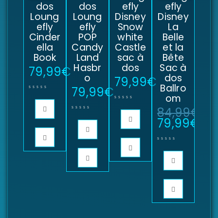
dos
dos
efly
efly
Loung
Loung
Disney
Disney
efly
efly
Snow
La
Cinder
POP
white
Belle
ella
Candy
Castle
et la
Book
Land
sac à
Bête
Hasbr
dos
Sac à
79,99
€
o
dos
79,99
€
Ballro
79,99
€
om
84,99
€
79,99
€