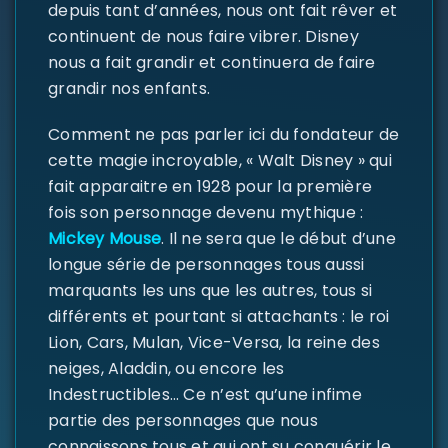
depuis tant d’années, nous ont fait rêver et
continuent de nous faire vibrer. Disney
nous a fait grandir et continuera de faire
grandir nos enfants.
Comment ne pas parler ici du fondateur de
SE CONNECTER
cette magie incroyable, « Walt Disney » qui
fait apparaitre en 1928 pour la première
Identifiant ou e-mail
*
fois son personnage devenu mythique :
Mickey Mouse
. Il ne sera que le début d’une
longue série de personnages tous aussi
Mot de passe
*
marquants les uns que les autres, tous si
différents et pourtant si attachants : le roi
Lion, Cars, Mulan, Vice-Versa, la reine des
neiges, Aladdin, ou encore les
Se souvenir de moi
Indestructibles… Ce n’est qu’une infime
SE CONNECTER
partie des personnages que nous
connaissons tous et qui ont su conquérir le