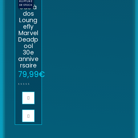
RUPTURE
DE STOCK
Sac à
dos
Loung
efly
Marvel
Deadp
ool
30e
annive
rsaire
79,99
€