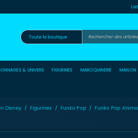
Lis
SONNAGES & UNIVERS
FIGURINES
MAROQUINERIE
MAISON
on Disney
Figurines
Funko Pop
Funko Pop Anima
/
/
/