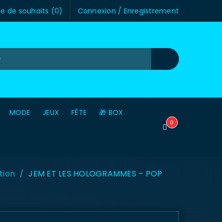
te de souhaits (
0
)
Connexion
/
Enregistrement
MODE
JEUX
FÊTE
🎁 BOX
0
tion
JEM ET LES HOLOGRAMMES – POP
/