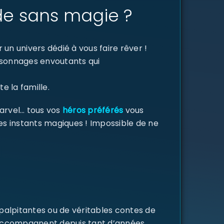
de sans magie ?
un univers dédié à vous faire rêver !
ersonnages envoutants qui
e la famille.
Marvel… tous vos
héros préférés
vous
des instants magiques ! Impossible de ne
 palpitantes ou de véritables contes de
s accompagnent depuis tant d’années,