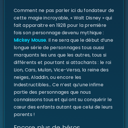
Comment ne pas parler ici du fondateur de
Identifiant ou e-mail
*
cette magie incroyable, « Walt Disney » qui
fait apparaitre en 1928 pour la première
fois son personnage devenu mythique :
Mot de passe
*
Mickey Mouse
. Il ne sera que le début d’une
longue série de personnages tous aussi
marquants les uns que les autres, tous si
différents et pourtant si attachants : le roi
Lion, Cars, Mulan, Vice-Versa, la reine des
Se souvenir de moi
SE CONNECTER
neiges, Aladdin, ou encore les
Indestructibles… Ce n’est qu’une infime
MOT DE PASSE PERDU ?
partie des personnages que nous
connaissons tous et qui ont su conquérir le
cœur des enfants autant que celui de leurs
parents !
Encore plus de héros…