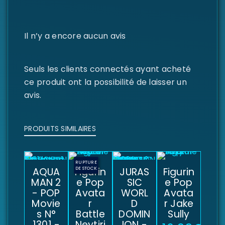
Il n’y a encore aucun avis
Seuls les clients connectés ayant acheté
ce produit ont la possibilité de laisser un
avis.
PRODUITS SIMILAIRES
RUPTURE
AQUA
Figurin
DE STOCK
JURAS
Figurin
MAN 2
e Pop
SIC
e Pop
- POP
Avata
WORL
Avata
Movie
r
D
r Jake
s N°
Battle
DOMIN
Sully
1301 -
Neytiri
ION -