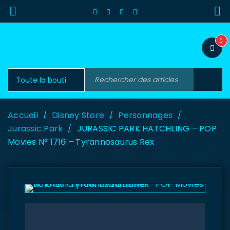
0
Accueil
Disney Store
Personnages
/
/
/
Jurassic Park
JURASSIC PARK HATCHLING – POP
/
Movies N° 1716 – Tyrannosaurus Rex