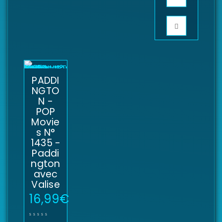
PADDI
NGTO
N -
POP
Movie
s N°
1435 -
Paddi
ngton
avec
Valise
16,99
€