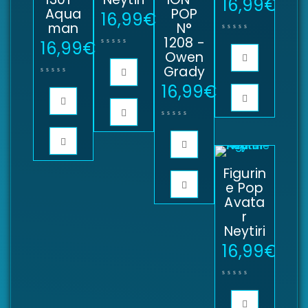
16,99
€
Aqua
POP
16,99
€
man
N°
1208 -
16,99
€
Owen
Grady
16,99
€
Figurin
e Pop
Avata
r
Neytiri
16,99
€