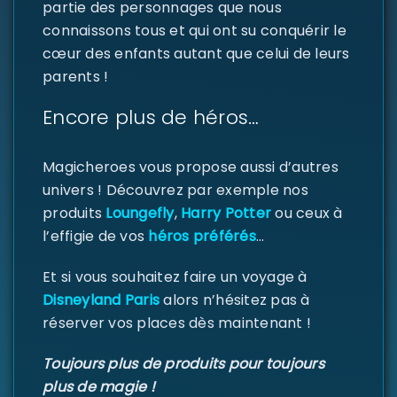
partie des personnages que nous
connaissons tous et qui ont su conquérir le
Mot de passe
*
cœur des enfants autant que celui de leurs
parents !
Encore plus de héros…
Se souvenir de moi
SE CONNECTER
Magicheroes vous propose aussi d’autres
univers ! Découvrez par exemple nos
MOT DE PASSE PERDU ?
produits
Loungefly
,
Harry Potter
ou ceux à
l’effigie de vos
héros préférés
…
Et si vous souhaitez faire un voyage à
Disneyland Paris
alors n’hésitez pas à
réserver vos places dès maintenant !
Toujours plus de produits pour toujours
plus de magie !