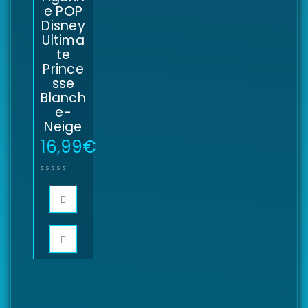
e POP
Disney
Ultima
te
Prince
sse
Blanch
e-
Neige
16,99
€