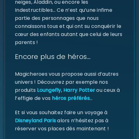
neiges, Aladdin, ou encore les
SE CONNECTER
Indestructibles… Ce n’est qu’une infime
partie des personnages que nous
Identifiant ou e-mail
*
connaissons tous et qui ont su conquérir le
cœur des enfants autant que celui de leurs
parents !
Mot de passe
*
Encore plus de héros…
Magicheroes vous propose aussi d’autres
univers ! Découvrez par exemple nos
Se souvenir de moi
SE CONNECTER
produits
Loungefly
,
Harry Potter
ou ceux à
l’effigie de vos
héros préférés
…
MOT DE PASSE PERDU ?
Et si vous souhaitez faire un voyage à
Disneyland Paris
alors n’hésitez pas à
réserver vos places dès maintenant !