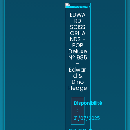
EDWA
RD
SCISS
ORHA
NDS -
POP
Deluxe
N° 985
-
Edwar
d &
Dino
Hedge
Disponibilité
:
31/07/2025