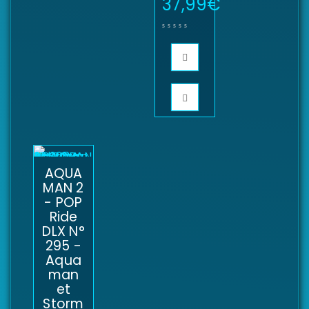
37,99
€
AQUA
MAN 2
- POP
Ride
DLX N°
295 -
Aqua
man
et
Storm