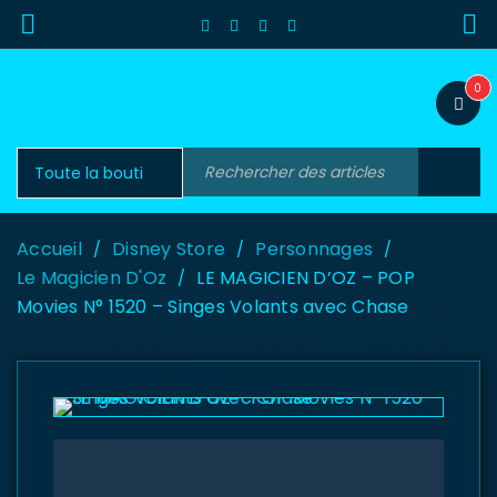
0
Accueil
Disney Store
Personnages
/
/
/
Le Magicien D'Oz
LE MAGICIEN D’OZ – POP
/
Movies N° 1520 – Singes Volants avec Chase