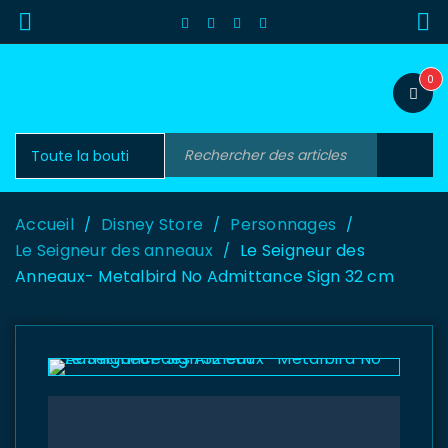
0
Accueil
Disney Store
Personnages
/
/
/
Le Seigneur des anneaux
Le Seigneur des
/
Anneaux- Metalbird No Admittance Sign 32 cm