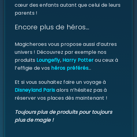
cœur des enfants autant que celui de leurs
parents !
Encore plus de héros…
SE CONNECTER
Identifiant ou e-mail
*
Magicheroes vous propose aussi d’autres
univers ! Découvrez par exemple nos
produits
Loungefly
,
Harry Potter
ou ceux à
l’effigie de vos
héros préférés
…
Mot de passe
*
Et si vous souhaitez faire un voyage à
Disneyland Paris
alors n’hésitez pas à
réserver vos places dès maintenant !
Se souvenir de moi
SE CONNECTER
Toujours plus de produits pour toujours
plus de magie !
MOT DE PASSE PERDU ?