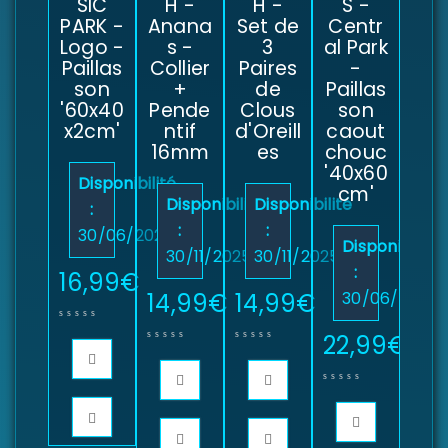
SIC
H -
H -
S -
PARK -
Anana
Set de
Centr
Logo -
s -
3
al Park
Paillas
Collier
Paires
-
son
+
de
Paillas
'60x40
Pende
Clous
son
x2cm'
ntif
d'Oreill
caout
16mm
es
chouc
'40x60
Disponibilité
cm'
Disponibilité
Disponibilité
:
:
:
30/06/2025
Disponibilité
30/11/2025
30/11/2025
:
16,99
€
14,99
€
14,99
€
30/06/2025
22,99
€