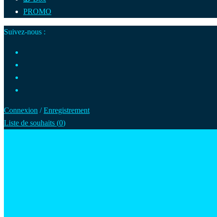
PROMO
Suivez-nous :
Connexion
/
Enregistrement
Liste de souhaits (
0
)