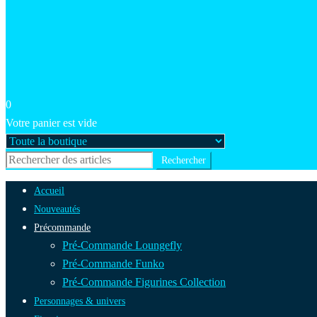
0
Votre panier est vide
Accueil
Nouveautés
Précommande
Pré-Commande Loungefly
Pré-Commande Funko
Pré-Commande Figurines Collection
Personnages & univers