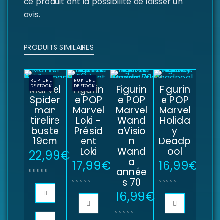
ce produit ont la possibilité de laisser un
avis.
PRODUITS SIMILAIRES
RUPTURE
RUPTURE
Marvel
DE STOCK
Figurin
DE STOCK
Figurin
Figurin
Spider
e POP
e POP
e POP
man
Marvel
Marvel
Marvel
tirelire
Loki -
Wand
Holida
buste
Présid
aVisio
y
19cm
ent
n
Deadp
Loki
Wand
ool
22,99
€
a
17,99
€
16,99
€
année
s 70
16,99
€