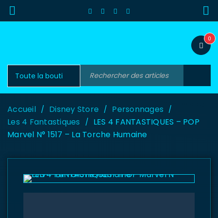
0
Accueil
Disney Store
Personnages
/
/
/
Les 4 Fantastiques
LES 4 FANTASTIQUES – POP
/
Marvel N° 1517 – La Torche Humaine