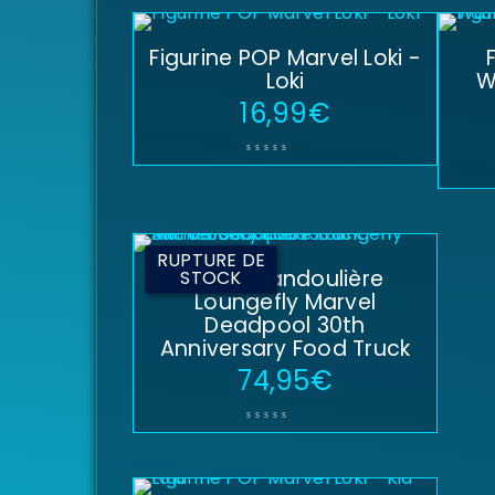
Figurine POP Marvel Loki -
Loki
W
16,99
€
RUPTURE DE
Sac à bandoulière
STOCK
Loungefly Marvel
Deadpool 30th
Anniversary Food Truck
74,95
€