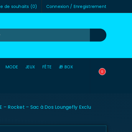
te de souhaits (
0
)
Connexion
/
Enregistrement
MODE
JEUX
FÊTE
🎁 BOX
0
 – Rocket – Sac à Dos Loungefly Exclu