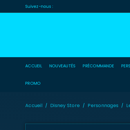
Suivez-nous :
ACCUEIL
NOUVEAUTÉS
PRÉCOMMANDE
PER
PROMO
Accueil
Disney Store
Personnages
L
/
/
/