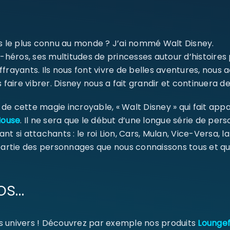
SE CONNECTER
ms le plus connu au monde ? J’ai nommé Walt Disney.
-héros, ses multitudes de princesses autour d’histoires
Identifiant ou e-mail
*
ffrayants. Ils nous font vivre de belles aventures, nou
 faire vibrer. Disney nous a fait grandir et continuera de
Mot de passe
*
e cette magie incroyable, « Walt Disney » qui fait appa
Mouse
. Il ne sera que le début d’une longue série de pe
ant si attachants : le roi Lion, Cars, Mulan, Vice-Versa, l
 partie des personnages que nous connaissons tous et qu
Se souvenir de moi
SE CONNECTER
os…
MOT DE PASSE PERDU ?
s univers ! Découvrez par exemple nos produits
Loungef