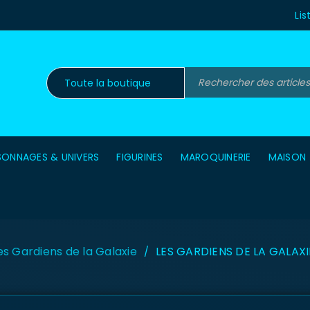
Lis
SONNAGES & UNIVERS
FIGURINES
MAROQUINERIE
MAISON
es Gardiens de la Galaxie
LES GARDIENS DE LA GALAXIE
/