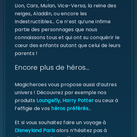
Lion, Cars, Mulan, Vice-Versa, la reine des
neiges, Aladdin, ou encore les
Indestructibles… Ce n’est qu’une infime
partie des personnages que nous
connaissons tous et qui ont su conquérir le
cœur des enfants autant que celui de leurs
parents !
Encore plus de héros…
SE CONNECTER
Magicheroes vous propose aussi d’autres
univers ! Découvrez par exemple nos
Identifiant ou e-mail
*
produits
Loungefly
,
Harry Potter
ou ceux à
l’effigie de vos
héros préférés
…
Et si vous souhaitez faire un voyage à
Mot de passe
*
Disneyland Paris
alors n’hésitez pas à