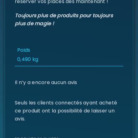
réserver vos places dès maintenant !
Toujours plus de produits pour toujours
plus de magie !
Se souvenir de moi
SE CONNECTER
Poids
MOT DE PASSE PERDU ?
0,490 kg
Il n’y a encore aucun avis
Seuls les clients connectés ayant acheté
ce produit ont la possibilité de laisser un
avis.