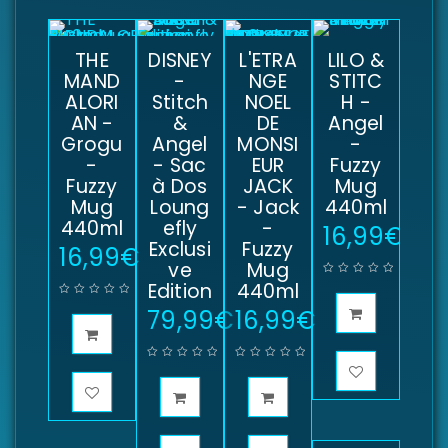
THE
DISNEY
L'ETRA
LILO &
MAND
-
NGE
STITC
ALORI
Stitch
NOEL
H -
AN -
&
DE
Angel
Grogu
Angel
MONSI
-
-
- Sac
EUR
Fuzzy
Fuzzy
à Dos
JACK
Mug
Mug
Loung
- Jack
440ml
440ml
efly
-
16,99
€
Exclusi
Fuzzy
16,99
€
ve
Mug
Edition
440ml
79,99
€
16,99
€