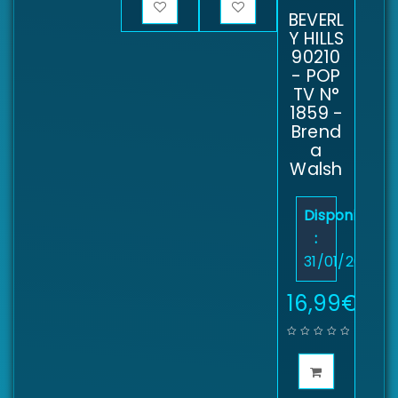
BEVERL
Y HILLS
90210
- POP
TV N°
1859 -
Brend
a
Walsh
Disponibilité
:
31/01/2026
16,99
€