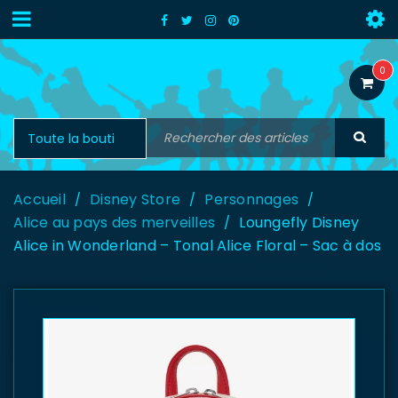
0
Accueil
Disney Store
Personnages
/
/
/
Alice au pays des merveilles
Loungefly Disney
/
Alice in Wonderland – Tonal Alice Floral – Sac à dos