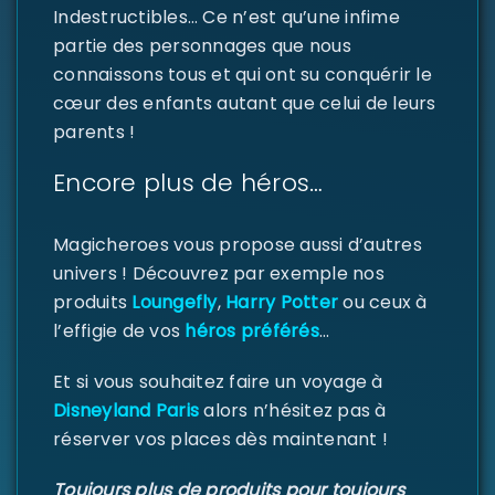
Indestructibles… Ce n’est qu’une infime
partie des personnages que nous
Se souvenir de moi
SE CONNECTER
connaissons tous et qui ont su conquérir le
cœur des enfants autant que celui de leurs
MOT DE PASSE PERDU ?
parents !
Encore plus de héros…
Magicheroes vous propose aussi d’autres
univers ! Découvrez par exemple nos
produits
Loungefly
,
Harry Potter
ou ceux à
l’effigie de vos
héros préférés
…
Et si vous souhaitez faire un voyage à
Disneyland Paris
alors n’hésitez pas à
réserver vos places dès maintenant !
Toujours plus de produits pour toujours