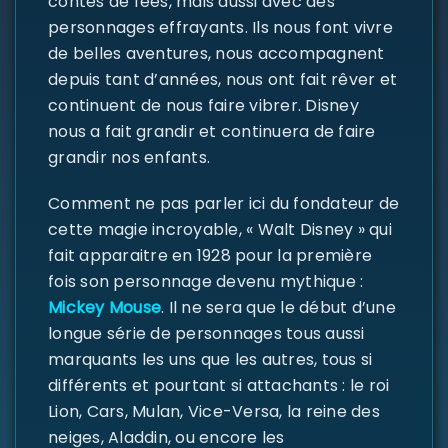
contes de fées, mais aussi avec des
personnages effrayants. Ils nous font vivre
de belles aventures, nous accompagnent
depuis tant d’années, nous ont fait rêver et
continuent de nous faire vibrer. Disney
nous a fait grandir et continuera de faire
grandir nos enfants.
Comment ne pas parler ici du fondateur de
cette magie incroyable, « Walt Disney » qui
SE CONNECTER
fait apparaitre en 1928 pour la première
fois son personnage devenu mythique :
Identifiant ou e-mail
*
Mickey Mouse
. Il ne sera que le début d’une
longue série de personnages tous aussi
marquants les uns que les autres, tous si
différents et pourtant si attachants : le roi
Mot de passe
*
Lion, Cars, Mulan, Vice-Versa, la reine des
neiges, Aladdin, ou encore les