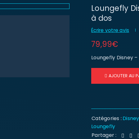
Loungefly D
à dos
Écrire votre avis
79,99
€
Loungefly Disney –
AJOUTER AU P
Catégories :
Disne
Loungefly
Partager :