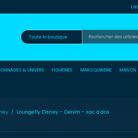
Lis
SONNAGES & UNIVERS
FIGURINES
MAROQUINERIE
MAISON
ney
Loungefly Disney – Denim – sac à dos
/