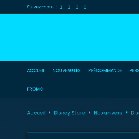
Suivez-nous :
ACCUEIL
NOUVEAUTÉS
PRÉCOMMANDE
PER
PROMO
Accueil
Disney Store
Nos univers
Dis
/
/
/