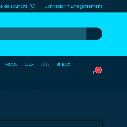
te de souhaits (
0
)
Connexion
/
Enregistrement
MODE
JEUX
FÊTE
🎁 BOX
0