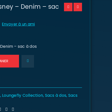
isney – Denim – sac
Envoyer à un ami
 Denim – sac à dos
ANIER
y
,
Loungefly Collection
,
Sacs à dos
,
Sacs