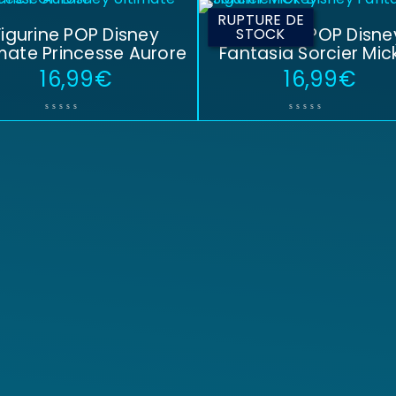
RUPTURE DE
Figurine POP Disney
Figurine POP Disne
STOCK
imate Princesse Aurore
Fantasia Sorcier Mic
16,99
€
16,99
€