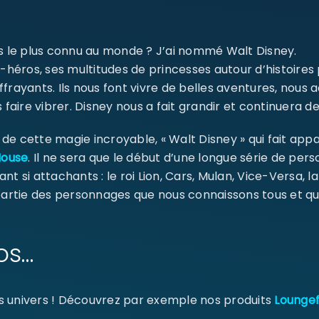
SE CONNECTER
ms le plus connu au monde ? J’ai nommé Walt Disney.
Identifiant ou e-mail
*
-héros, ses multitudes de princesses autour d’histoires
ffrayants. Ils nous font vivre de belles aventures, nou
 faire vibrer. Disney nous a fait grandir et continuera de
Mot de passe
*
e cette magie incroyable, « Walt Disney » qui fait appa
Mouse
. Il ne sera que le début d’une longue série de pe
ant si attachants : le roi Lion, Cars, Mulan, Vice-Versa, l
 partie des personnages que nous connaissons tous et qu
Se souvenir de moi
SE CONNECTER
MOT DE PASSE PERDU ?
os…
s univers ! Découvrez par exemple nos produits
Loungef