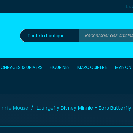
Lis
SONNAGES & UNIVERS
FIGURINES
MAROQUINERIE
MAISON
innie Mouse
Loungefly Disney Minnie – Ears Butterfly
/