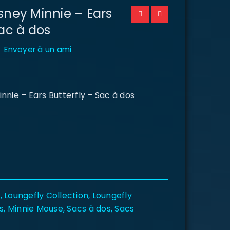
sney Minnie – Ears
Sac à dos
Envoyer à un ami
nnie – Ears Butterfly – Sac à dos
y
,
Loungefly Collection
,
Loungefly
s
,
Minnie Mouse
,
Sacs à dos
,
Sacs