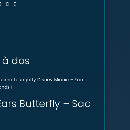
c à dos
lime Loungefly Disney Minnie – Ears
ands !
Ears Butterfly – Sac