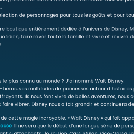
…
ection de personnages pour tous les goûts et pour tout
re boutique entièrement dédiée à l’univers de Disney, 
dien, faire rêver toute la famille et vivre et revivre 
!
ms le plus connu au monde ? J’ai nommé Walt Disney.
-héros, ses multitudes de princesses autour d’histoires
ffrayants. Ils nous font vivre de belles aventures, nou
 faire vibrer. Disney nous a fait grandir et continuera de
e cette magie incroyable, « Walt Disney » qui fait appa
Mouse
. Il ne sera que le début d’une longue série de pe
ant si attachants : le roi Lion, Cars, Mulan, Vice-Versa, l