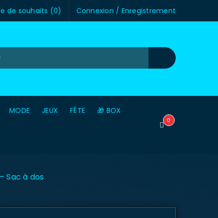
te de souhaits (
0
)
Connexion
/
Enregistrement
MODE
JEUX
FÊTE
🎁 BOX
0
 – Sac à dos