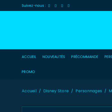
Suivez-nous :
ACCUEIL
NOUVEAUTÉS
PRÉCOMMANDE
PER
PROMO
Accueil
Disney Store
Personnages
M
/
/
/