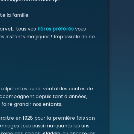
e la famille.
Marvel… tous vos
héros préférés
vous
des instants magiques ! Impossible de ne
 palpitantes ou de véritables contes de
s accompagnent depuis tant d’années,
 faire grandir nos enfants.
raitre en 1928 pour la première fois son
rsonnages tous aussi marquants les uns
a reine des neiges, Aladdin, ou encore les