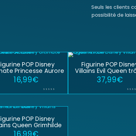
Seuls les clients 
possibilité de laiss
Figurine POP Disney
Figurine POP Disne
imate Princesse Aurore
Villains Evil Queen t
16,99
€
37,99
€
Figurine POP Disney
lains Queen Grimhilde
16,99
€