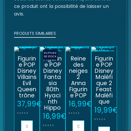
ce produit ont la possibilité de laisser un
avis.
PRODUITS SIMILAIRES
RUPTURE
Figurin
Figurin
DE STOCK
Reine
Figurin
e POP
e POP
des
e POP
Disney
Disney
neiges
Disney
Villains
Fanta
2
Maléfi
Evil
sia
Anna
que 2
Queen
80th
Figurin
Feast
trône
Hyaci
e POP
Maléfi
nth
que
37,99
€
16,99
€
Hippo
19,99
€
16,99
€