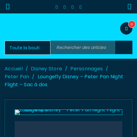
0
Accueil
Disney Store
Personnages
/
/
/
Peter Pan
Loungefly Disney – Peter Pan Night
/
Flight – Sac à dos