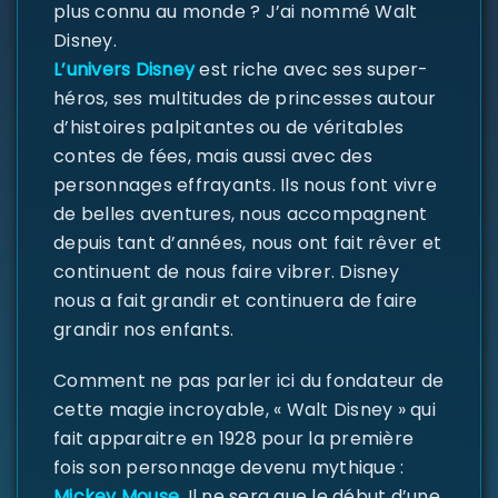
plus connu au monde ? J’ai nommé Walt
Disney.
L’univers Disney
est riche avec ses super-
héros, ses multitudes de princesses autour
d’histoires palpitantes ou de véritables
contes de fées, mais aussi avec des
personnages effrayants. Ils nous font vivre
SE CONNECTER
de belles aventures, nous accompagnent
depuis tant d’années, nous ont fait rêver et
Identifiant ou e-mail
*
continuent de nous faire vibrer. Disney
nous a fait grandir et continuera de faire
grandir nos enfants.
Mot de passe
*
Comment ne pas parler ici du fondateur de
cette magie incroyable, « Walt Disney » qui
fait apparaitre en 1928 pour la première
fois son personnage devenu mythique :
Se souvenir de moi
Mickey Mouse
. Il ne sera que le début d’une
SE CONNECTER