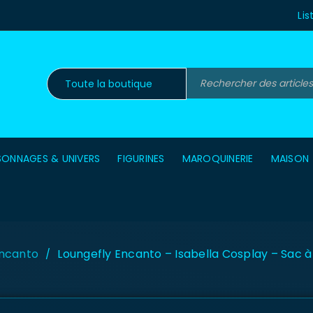
Lis
SONNAGES & UNIVERS
FIGURINES
MAROQUINERIE
MAISON
ncanto
Loungefly Encanto – Isabella Cosplay – Sac à
/