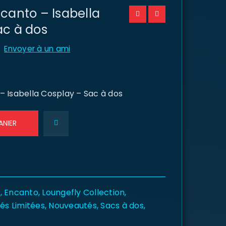
canto – Isabella
ac à dos
Envoyer à un ami
– Isabella Cosplay – Sac à dos
ANIER
y
,
Encanto
,
Loungefly Collection
,
tés Limitées
,
Nouveautés
,
Sacs à dos
,