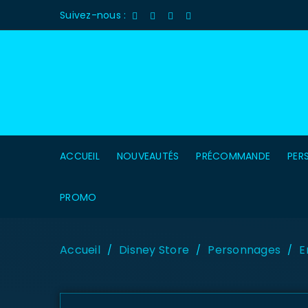
Suivez-nous :
ACCUEIL
NOUVEAUTÉS
PRÉCOMMANDE
PER
PROMO
Accueil
Disney Store
Personnages
E
/
/
/