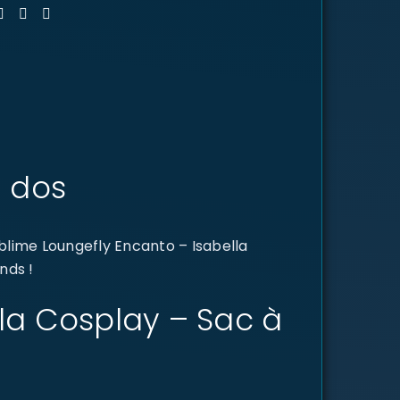
à dos
blime Loungefly Encanto – Isabella
nds !
lla Cosplay – Sac à