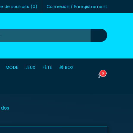
te de souhaits (
0
)
Connexion
/
Enregistrement
MODE
JEUX
FÊTE
🎁 BOX
0
 dos