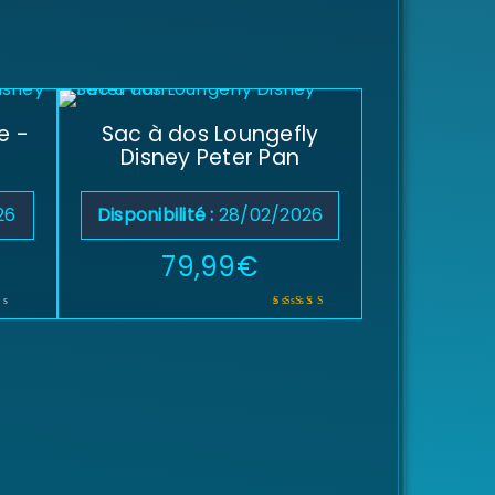
e -
Sac à dos Loungefly
Disney Peter Pan
26
Disponibilité :
28/02/2026
79,99
€
Note
5.00
sur 5