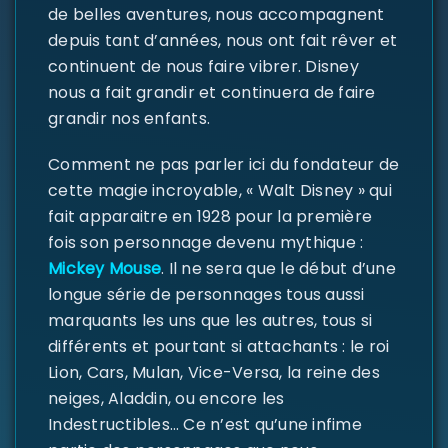
de belles aventures, nous accompagnent
depuis tant d’années, nous ont fait rêver et
continuent de nous faire vibrer. Disney
nous a fait grandir et continuera de faire
SE CONNECTER
grandir nos enfants.
Identifiant ou e-mail
*
Comment ne pas parler ici du fondateur de
cette magie incroyable, « Walt Disney » qui
fait apparaitre en 1928 pour la première
fois son personnage devenu mythique :
Mot de passe
*
Mickey Mouse
. Il ne sera que le début d’une
longue série de personnages tous aussi
marquants les uns que les autres, tous si
différents et pourtant si attachants : le roi
Se souvenir de moi
SE CONNECTER
Lion, Cars, Mulan, Vice-Versa, la reine des
neiges, Aladdin, ou encore les
Indestructibles… Ce n’est qu’une infime
MOT DE PASSE PERDU ?