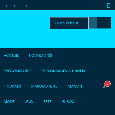
ACCUEIL
NOUVEAUTÉS
PRÉCOMMANDE
PERSONNAGES & UNIVERS
0
FIGURINES
MAROQUINERIE
MAISON
MODE
JEUX
FÊTE
🎁 BOX