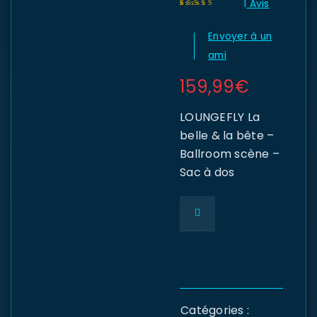
1
Avis
Noté
1
5.00
sur 5
Envoyer à un
basé sur
notation client
ami
159,99
€
LOUNGEFLY La
belle & la bête –
Ballroom scène –
Sac à dos
Catégories :