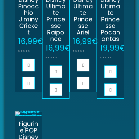
Pinocc
Ultima
Ultima
Ultima
hio
te
te
te
Jiminy
Prince
Prince
Prince
Cricke
sse
sse
sse
t
Raipo
Ariel
Pocah
nce
ontas
16,99
€
16,99
€
16,99
€
19,99
€
Figurin
e POP
Disney