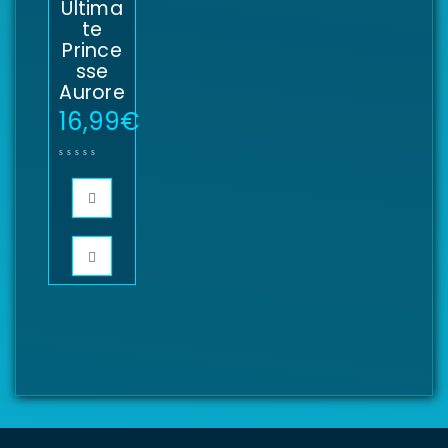
Ultima
te
Prince
sse
Aurore
16,99
€