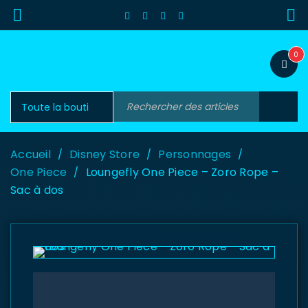
0
Accueil
Disney Store
Personnages
/
/
/
One Piece
Loungefly One Piece – Zoro Rope –
/
Sac à dos