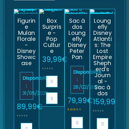
Figurin
Box
Sac à
Loung
e
Surpris
dos
efly
Mulan
e -
Loung
Disney
Florale
Pop
efly
Atlanti
-
Cultur
Disney
s: The
Disney
e
Peter
Lost
Showc
Pan
Empire
39,99
€
ase
Sheph
erd's
Disponibilité
Journ
Disponibilité
:
al -
:
Sac à
28/02/2026
dos
31/05/2026
79,99
€
159,99
€
89,99
€
Note
5.00
sur 5