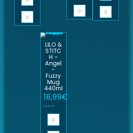
LILO &
STITC
H -
Angel
-
Fuzzy
Mug
440ml
16,99
€