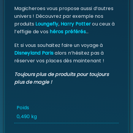
Mot de passe
*
Magicheroes vous propose aussi d’autres
univers ! Découvrez par exemple nos
produits
Loungefly
,
Harry Potter
ou ceux à
l’effigie de vos
héros préférés
…
Se souvenir de moi
SE CONNECTER
Et si vous souhaitez faire un voyage à
Disneyland Paris
alors n’hésitez pas à
MOT DE PASSE PERDU ?
réserver vos places dès maintenant !
Toujours plus de produits pour toujours
plus de magie !
Poids
0,490 kg