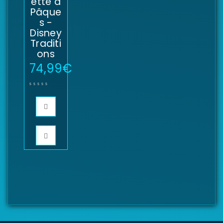
ette à
Pâque
s -
Disney
Traditi
ons
74,99
€