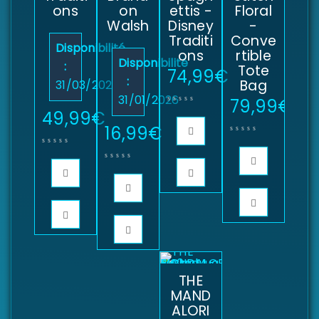
ons
on
ettis -
Floral
Walsh
Disney
-
Traditi
Conve
Disponibilité
ons
rtible
Disponibilité
:
Tote
74,99
€
:
Bag
31/03/2026
31/01/2026
79,99
€
49,99
€
16,99
€
THE
MAND
ALORI