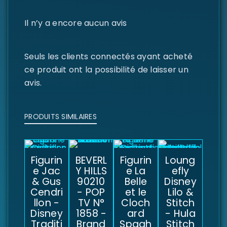
Il n’y a encore aucun avis
Seuls les clients connectés ayant acheté
ce produit ont la possibilité de laisser un
avis.
PRODUITS SIMILAIRES
Figurin
BEVERL
Figurin
Loung
e Jac
Y HILLS
e La
efly
& Gus
90210
Belle
Disney
Cendri
- POP
et le
Lilo &
llon -
TV N°
Cloch
Stitch
Disney
1858 -
ard
- Hula
Traditi
Brand
Spagh
Stitch