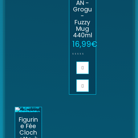
AN -
Grogu
-
Fuzzy
Mug
440ml
16,99
€
Figurin
e Fée
Cloch