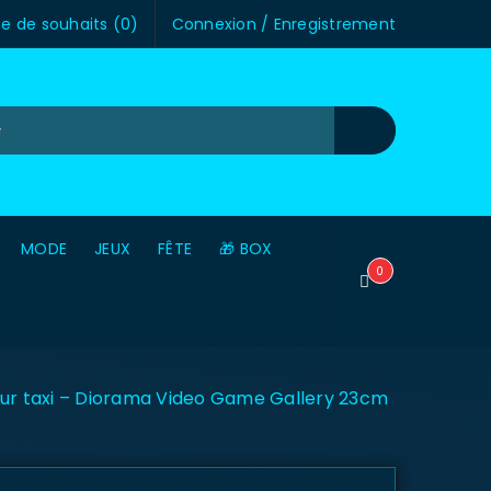
te de souhaits (
0
)
Connexion
/
Enregistrement
MODE
JEUX
FÊTE
🎁 BOX
0
ur taxi – Diorama Video Game Gallery 23cm