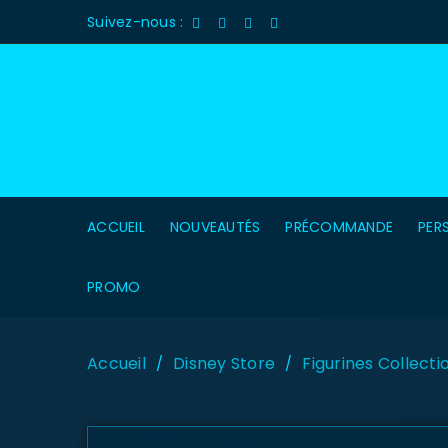
Suivez-nous :
ACCUEIL
NOUVEAUTÉS
PRÉCOMMANDE
PER
PROMO
Accueil
Disney Store
Figurines Collecti
/
/