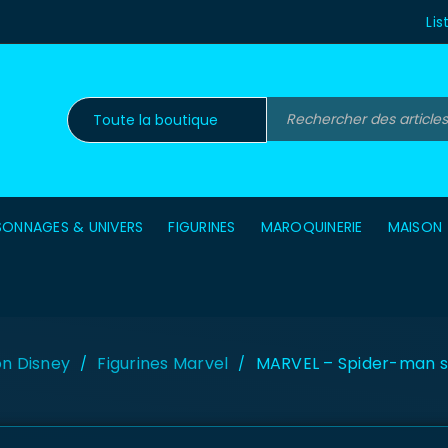
Lis
SONNAGES & UNIVERS
FIGURINES
MAROQUINERIE
MAISON
on Disney
Figurines Marvel
MARVEL – Spider-man s
/
/