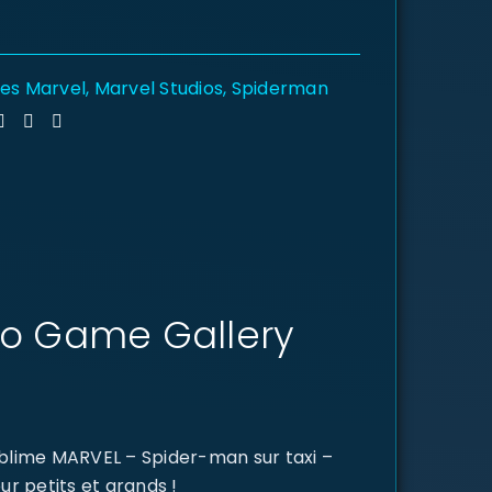
nes Marvel
,
Marvel Studios
,
Spiderman
eo Game Gallery
blime MARVEL – Spider-man sur taxi –
r petits et grands !