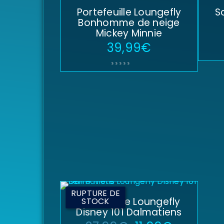
Portefeuille Loungefly
S
Bonhomme de neige
Mickey Minnie
39,99
€
RUPTURE DE
Serre-Tête Loungefly
STOCK
Disney 101 Dalmatiens