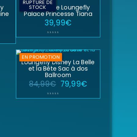
RUPTURE DE
ly
Portefeuille Loungefly
STOCK
ine
Palace Princesse Tiana
39,99
€
EN PROMOTION
Loungefly Disney La Belle
et la Bête Sac à dos
Ballroom
84,99
€
79,99
€