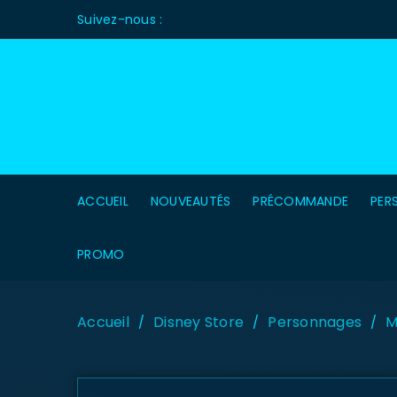
Suivez-nous :
ACCUEIL
NOUVEAUTÉS
PRÉCOMMANDE
PER
PROMO
Accueil
Disney Store
Personnages
M
/
/
/