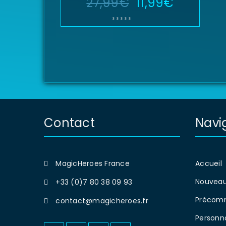
27,99
€
11,99
€
Contact
Navi
MagicHeroes France
Accueil
Nouveau
+33 (0)7 80 38 09 93
Précom
contact@magicheroes.fr
Personn