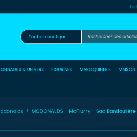
Lis
SONNAGES & UNIVERS
FIGURINES
MAROQUINERIE
MAISON
cdonalds
MCDONALDS – McFlurry – Sac Bandoulière 
/