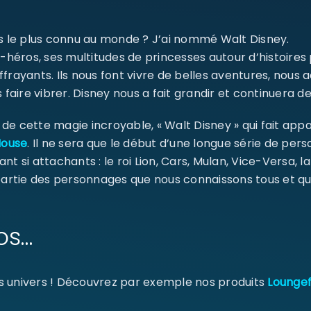
SE CONNECTER
ms le plus connu au monde ? J’ai nommé Walt Disney.
Identifiant ou e-mail
*
-héros, ses multitudes de princesses autour d’histoires
ffrayants. Ils nous font vivre de belles aventures, nou
 faire vibrer. Disney nous a fait grandir et continuera de
Mot de passe
*
e cette magie incroyable, « Walt Disney » qui fait appa
Mouse
. Il ne sera que le début d’une longue série de pe
ant si attachants : le roi Lion, Cars, Mulan, Vice-Versa, l
 partie des personnages que nous connaissons tous et qu
Se souvenir de moi
SE CONNECTER
os…
MOT DE PASSE PERDU ?
s univers ! Découvrez par exemple nos produits
Loungef