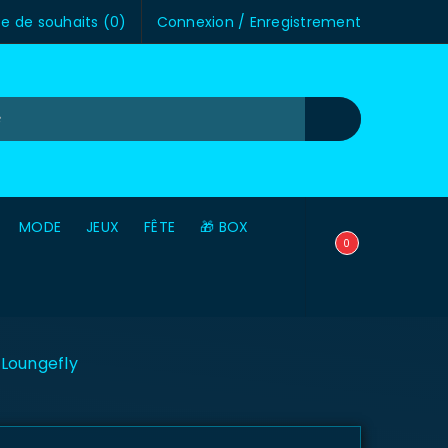
te de souhaits (
0
)
Connexion
/
Enregistrement
MODE
JEUX
FÊTE
🎁 BOX
0
Loungefly