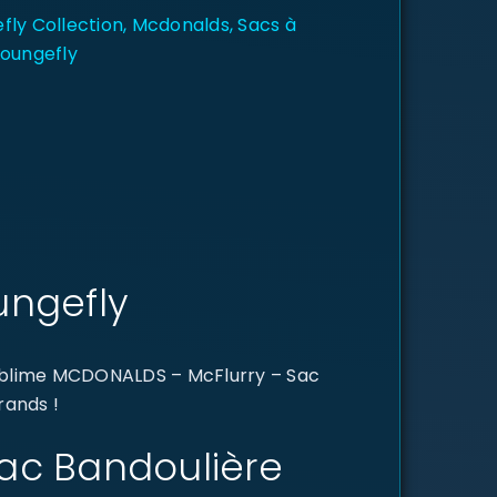
fly Collection
,
Mcdonalds
,
Sacs à
Loungefly
ungefly
sublime MCDONALDS – McFlurry – Sac
rands !
Sac Bandoulière