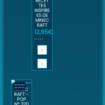
RECET
TES
INSPIRE
ES DE
MINEC
RAFT
12,95
€
RUPTURE
DE STOCK
MINEC
RAFT -
POP
N° 320