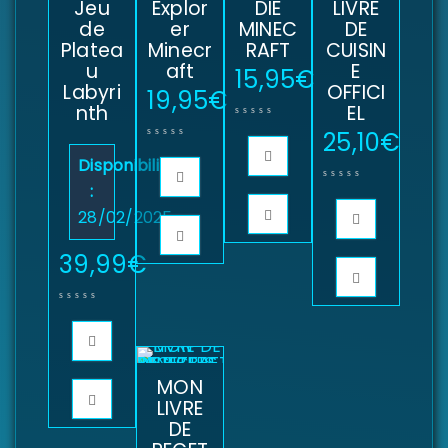
Jeu
Explor
DIE
LIVRE
de
er
MINEC
DE
Platea
Minecr
RAFT
CUISIN
u
aft
E
15,95
€
Labyri
OFFICI
19,95
€
nth
EL
25,10
€
Disponibilité
:
28/02/2025
39,99
€
MON
LIVRE
DE