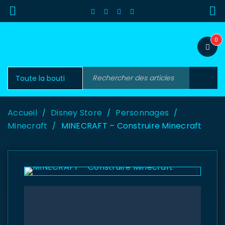
0
Accueil
Disney Store
Personnages
/
/
/
Minecraft
MINECRAFT – Construire Minecraft
/