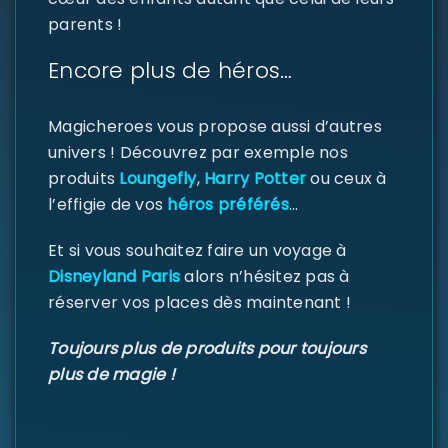
parents !
SE CONNECTER
Encore plus de héros…
Identifiant ou e-mail
*
Magicheroes vous propose aussi d’autres
univers ! Découvrez par exemple nos
produits
Loungefly
,
Harry Potter
ou ceux à
l’effigie de vos
héros préférés
…
Mot de passe
*
Et si vous souhaitez faire un voyage à
Disneyland Paris
alors n’hésitez pas à
réserver vos places dès maintenant !
Se souvenir de moi
SE CONNECTER
Toujours plus de produits pour toujours
plus de magie !
MOT DE PASSE PERDU ?