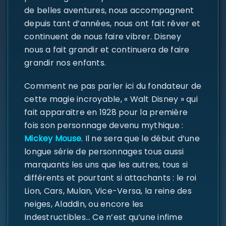
de belles aventures, nous accompagnent
depuis tant d’années, nous ont fait rêver et
continuent de nous faire vibrer. Disney
nous a fait grandir et continuera de faire
grandir nos enfants.
Comment ne pas parler ici du fondateur de
cette magie incroyable, « Walt Disney » qui
fait apparaitre en 1928 pour la première
fois son personnage devenu mythique :
Mickey Mouse
. Il ne sera que le début d’une
SE CONNECTER
longue série de personnages tous aussi
marquants les uns que les autres, tous si
Identifiant ou e-mail
*
différents et pourtant si attachants : le roi
Lion, Cars, Mulan, Vice-Versa, la reine des
neiges, Aladdin, ou encore les
Mot de passe
Indestructibles… Ce n’est qu’une infime
*