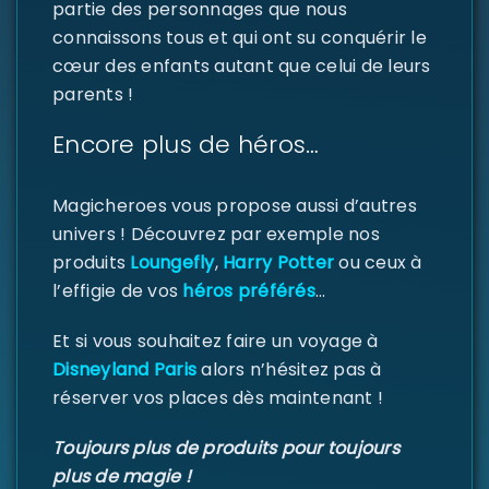
partie des personnages que nous
connaissons tous et qui ont su conquérir le
cœur des enfants autant que celui de leurs
parents !
Se souvenir de moi
SE CONNECTER
Encore plus de héros…
MOT DE PASSE PERDU ?
Magicheroes vous propose aussi d’autres
univers ! Découvrez par exemple nos
produits
Loungefly
,
Harry Potter
ou ceux à
l’effigie de vos
héros préférés
…
Et si vous souhaitez faire un voyage à
Disneyland Paris
alors n’hésitez pas à
réserver vos places dès maintenant !
Toujours plus de produits pour toujours
plus de magie !