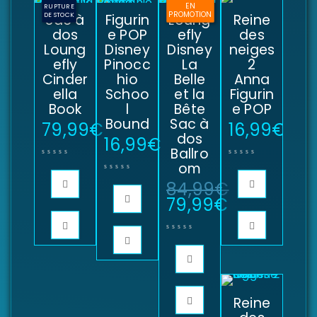
EN
RUPTURE
PROMOTION
DE STOCK
Sac à
Figurin
Loung
Reine
dos
e POP
efly
des
Loung
Disney
Disney
neiges
efly
Pinocc
La
2
Cinder
hio
Belle
Anna
ella
Schoo
et la
Figurin
Book
l
Bête
e POP
Bound
Sac à
79,99
€
16,99
€
dos
16,99
€
Ballro
om
84,99
€
79,99
€
Reine