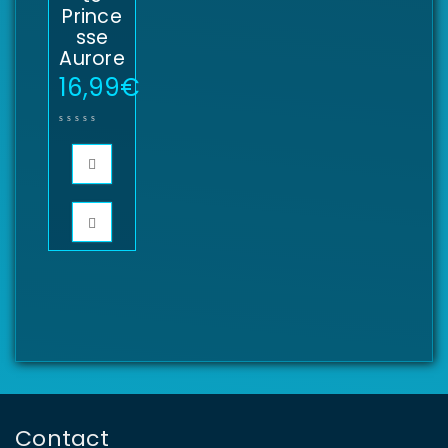
Prince
sse
Aurore
16,99
€
Contact