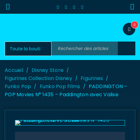
0
Accueil
Disney Store
/
/
Figurines Collection Disney
Figurines
/
/
Funko Pop
Funko Pop Films
PADDINGTON –
/
/
POP Movies N° 1435 – Paddington avec Valise