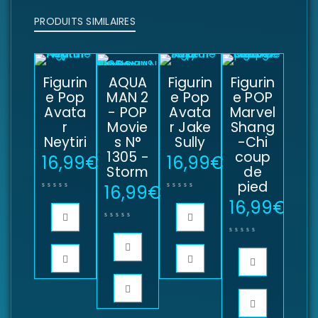
PRODUITS SIMILAIRES
Figurin
AQUA
Figurin
Figurin
e Pop
MAN 2
e Pop
e POP
Avata
- POP
Avata
Marvel
r
Movie
r Jake
Shang
Neytiri
s N°
Sully
-Chi
1305 -
coup
16,99
€
16,99
€
Storm
de
pied
16,99
€
16,99
€