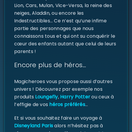
Lion, Cars, Mulan, Vice-Versa, la reine des
neiges, Aladdin, ou encore les
Indestructibles… Ce n’est qu’une infime
partie des personnages que nous
SE CONNECTER
connaissons tous et qui ont su conquérir le
cœur des enfants autant que celui de leurs
Identifiant ou e-mail
*
parents !
Encore plus de héros…
Mot de passe
*
Magicheroes vous propose aussi d’autres
univers ! Découvrez par exemple nos
produits
Loungefly
,
Harry Potter
ou ceux à
l’effigie de vos
héros préférés
…
Se souvenir de moi
SE CONNECTER
Et si vous souhaitez faire un voyage à
Disneyland Paris
alors n’hésitez pas à
MOT DE PASSE PERDU ?