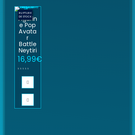
RUPTURE
Figurin
DE STOCK
e Pop
Avata
r
Battle
Neytiri
16,99
€