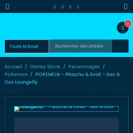
0
Accueil
Disney Store
Personnages
/
/
/
Pokemon
POKEMON – Pikachu & Evoli – Sac à
/
Dos Loungefly