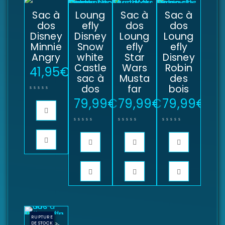
Sac à
Loung
Sac à
Sac à
dos
efly
dos
dos
Disney
Disney
Loung
Loung
Minnie
Snow
efly
efly
Angry
white
Star
Disney
Castle
Wars
Robin
41,95
€
sac à
Musta
des
dos
far
bois
79,99
€
79,99
€
79,99
€
RUPTURE
DE STOCK