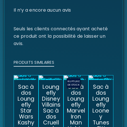
Il n’y a encore aucun avis
Seuls les clients connectés ayant acheté
ce produit ont la possibilité de laisser un
avis.
PRODUITS SIMILAIRES
RUPTURE
Sac à
Loung
DE STOCK
Sac à
Sac à
dos
efly
dos
dos
Loung
Disney
Loung
Loung
efly
Villains
efly
efly
Star
Sac à
Marvel
Loone
Wars
dos
Iron
y
Kashy
Cruell
Man
Tunes