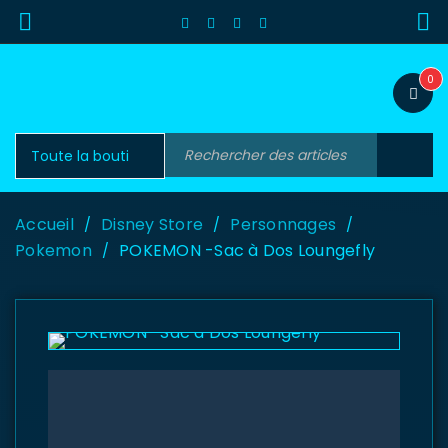
0
Accueil
Disney Store
Personnages
/
/
/
Pokemon
POKEMON -Sac à Dos Loungefly
/