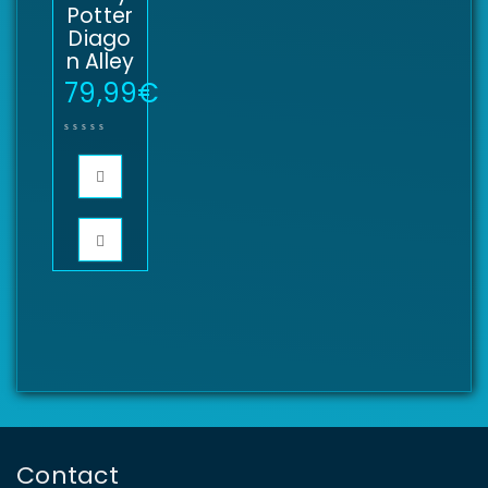
Potter
Diago
n Alley
79,99
€
Contact