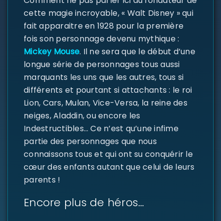
Comment ne pas parler ici du fondateur de
cette magie incroyable, « Walt Disney » qui
fait apparaitre en 1928 pour la première
fois son personnage devenu mythique :
Mickey Mouse
. Il ne sera que le début d’une
longue série de personnages tous aussi
marquants les uns que les autres, tous si
différents et pourtant si attachants : le roi
Lion, Cars, Mulan, Vice-Versa, la reine des
neiges, Aladdin, ou encore les
Indestructibles… Ce n’est qu’une infime
SE CONNECTER
partie des personnages que nous
connaissons tous et qui ont su conquérir le
Identifiant ou e-mail
*
cœur des enfants autant que celui de leurs
parents !
Encore plus de héros…
Mot de passe
*