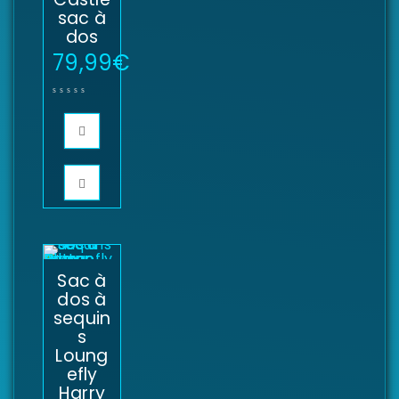
sac à
dos
79,99
€
Sac à
dos à
sequin
s
Loung
efly
Harry