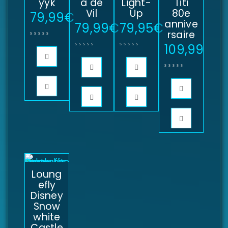
yyk
a de
Light-
Titi
Vil
Up
80e
79,99
€
annive
79,99
€
79,95
€
rsaire
109,99
€
Loung
efly
Disney
Snow
white
Castle