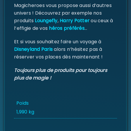
Magicheroes vous propose aussi d’autres
univers ! Découvrez par exemple nos
produits
Loungefly
,
Harry Potter
ou ceux à
Se souvenir de moi
SE CONNECTER
l’effigie de vos
héros préférés
…
Et si vous souhaitez faire un voyage à
MOT DE PASSE PERDU ?
Disneyland Paris
alors n’hésitez pas à
réserver vos places dès maintenant !
Toujours plus de produits pour toujours
plus de magie !
Poids
1,990 kg