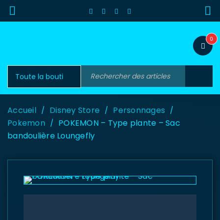
0
Accueil
Disney Store
Personnages
/
/
/
Pokemon
POKEMON – Type plante – Sac
/
bandoulière Loungefly