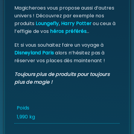
Magicheroes vous propose aussi d’autres
univers ! Découvrez par exemple nos
Se souvenir de moi
SE CONNECTER
produits
Loungefly
,
Harry Potter
ou ceux à
l’effigie de vos
héros préférés
…
MOT DE PASSE PERDU ?
Et si vous souhaitez faire un voyage à
Disneyland Paris
alors n’hésitez pas à
réserver vos places dès maintenant !
Toujours plus de produits pour toujours
plus de magie !
Poids
1,990 kg