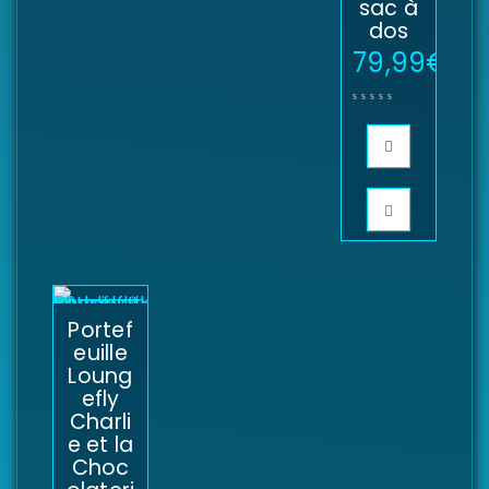
sac à
dos
79,99
€
Portef
euille
Loung
efly
Charli
e et la
Choc