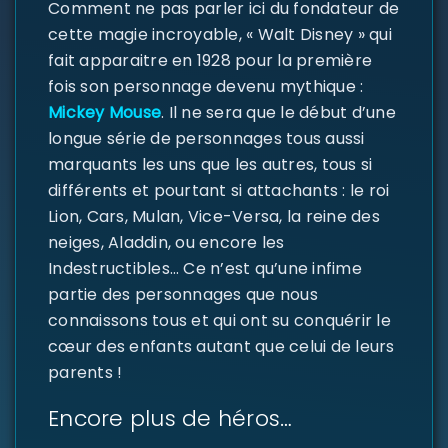
Comment ne pas parler ici du fondateur de
cette magie incroyable, « Walt Disney » qui
fait apparaitre en 1928 pour la première
fois son personnage devenu mythique :
Mickey Mouse
. Il ne sera que le début d’une
longue série de personnages tous aussi
marquants les uns que les autres, tous si
différents et pourtant si attachants : le roi
Lion, Cars, Mulan, Vice-Versa, la reine des
neiges, Aladdin, ou encore les
SE CONNECTER
Indestructibles… Ce n’est qu’une infime
partie des personnages que nous
Identifiant ou e-mail
*
connaissons tous et qui ont su conquérir le
cœur des enfants autant que celui de leurs
parents !
Mot de passe
*
Encore plus de héros…