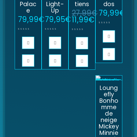
Palac
Light-
tiens
dos
e
Up
27,99
€
79,99
€
79,99
€
79,95
€
11,99
€
Loung
efly
Bonho
mme
de
neige
Mickey
Minnie