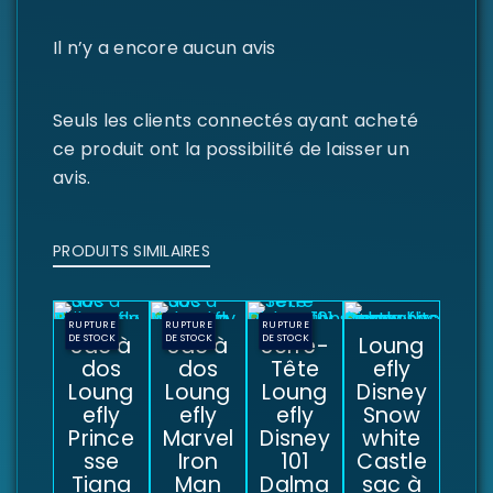
Il n’y a encore aucun avis
Seuls les clients connectés ayant acheté
ce produit ont la possibilité de laisser un
avis.
PRODUITS SIMILAIRES
RUPTURE
RUPTURE
RUPTURE
DE STOCK
Sac à
DE STOCK
Sac à
Serre-
DE STOCK
Loung
dos
dos
Tête
efly
Loung
Loung
Loung
Disney
efly
efly
efly
Snow
Prince
Marvel
Disney
white
sse
Iron
101
Castle
Tiana
Man
Dalma
sac à