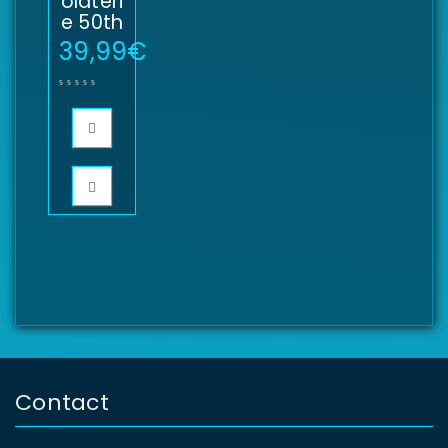
olateri
e 50th
39,99
€
Contact