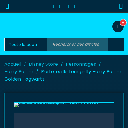
0
Accueil
Disney Store
Personnages
/
/
/
Harry Potter
Portefeuille Loungefly Harry Potter
/
Golden Hogwarts