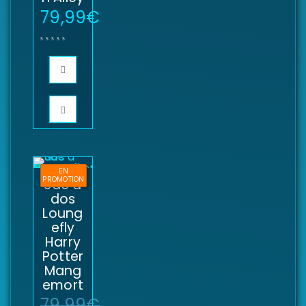
79,99
€
EN
PROMOTION
Sac à
dos
Loung
efly
Harry
Potter
Mang
emort
79,99
€