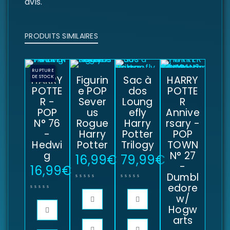
avis.
PRODUITS SIMILAIRES
RUPTURE
HARRY
DE STOCK
Figurin
Sac à
HARRY
POTTE
e POP
dos
POTTE
R -
Sever
Loung
R
POP
us
efly
Annive
N° 76
Rogue
Harry
rsary -
-
Harry
Potter
POP
Hedwi
Potter
Trilogy
TOWN
g
N° 27
16,99
€
79,99
€
-
16,99
€
Dumbl
edore
w/
Hogw
arts