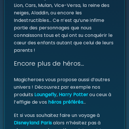
Lion, Cars, Mulan, Vice-Versa, la reine des
neiges, Aladdin, ou encore les
Indestructibles… Ce n’est qu’une infime
partie des personnages que nous
connaissons tous et qui ont su conquérir le
cœur des enfants autant que celui de leurs
SE CONNECTER
parents !
Encore plus de héros…
Identifiant ou e-mail
*
Magicheroes vous propose aussi d’autres
univers ! Découvrez par exemple nos
Mot de passe
*
produits
Loungefly
,
Harry Potter
ou ceux à
l’effigie de vos
héros préférés
…
Et si vous souhaitez faire un voyage à
Se souvenir de moi
Disneyland Paris
alors n’hésitez pas à
SE CONNECTER