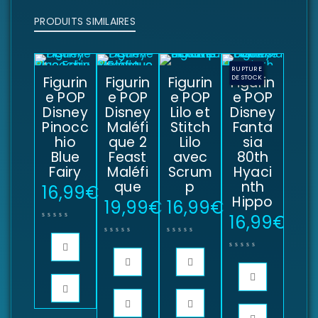
PRODUITS SIMILAIRES
RUPTURE
Figurin
Figurin
Figurin
Figurin
DE STOCK
e POP
e POP
e POP
e POP
Disney
Disney
Lilo et
Disney
Pinocc
Maléfi
Stitch
Fanta
hio
que 2
Lilo
sia
Blue
Feast
avec
80th
Fairy
Maléfi
Scrum
Hyaci
que
p
nth
16,99
€
Hippo
19,99
€
16,99
€
16,99
€