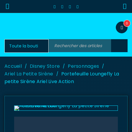
0
Accueil
Disney Store
Personnages
/
/
/
Ariel La Petite Sirène
Portefeuille Loungefly La
/
petite Sirène Ariel Live Action