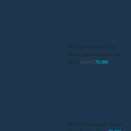
Sac à dos Loungefly Star
Wars La Revanche Des Sith
Scene
84,99
€
79,99
€
Sac à dos Loungefly Marvel