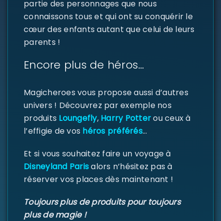
partie des personnages que nous
connaissons tous et qui ont su conquérir le
cœur des enfants autant que celui de leurs
parents !
Encore plus de héros…
SE CONNECTER
Identifiant ou e-mail
*
Magicheroes vous propose aussi d’autres
univers ! Découvrez par exemple nos
produits
Loungefly
,
Harry Potter
ou ceux à
l’effigie de vos
héros préférés
…
Mot de passe
*
Et si vous souhaitez faire un voyage à
Disneyland Paris
alors n’hésitez pas à
réserver vos places dès maintenant !
Se souvenir de moi
SE CONNECTER
Toujours plus de produits pour toujours
plus de magie !