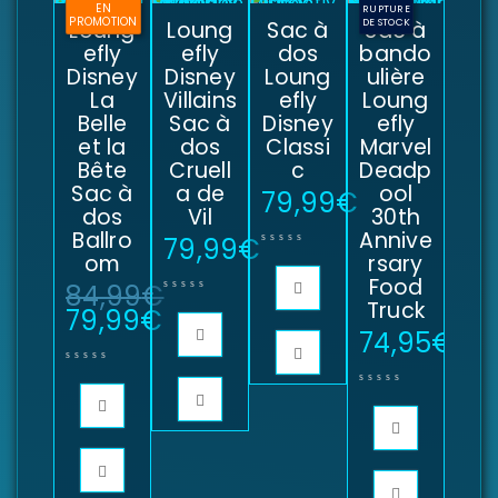
EN
RUPTURE
PROMOTION
Loung
Loung
Sac à
DE STOCK
Sac à
efly
efly
dos
bando
Disney
Disney
Loung
ulière
La
Villains
efly
Loung
Belle
Sac à
Disney
efly
et la
dos
Classi
Marvel
Bête
Cruell
c
Deadp
Sac à
a de
ool
79,99
€
dos
Vil
30th
Ballro
Annive
79,99
€
om
rsary
Food
84,99
€
Truck
79,99
€
74,95
€