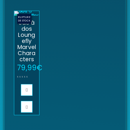
RUPTURE
DE STOCK
Sac à
dos
Loung
efly
Marvel
Chara
cters
79,99
€