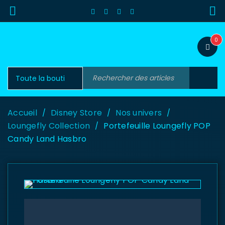
0
Accueil
Disney Store
Nos univers
/
/
/
Loungefly Collection
Portefeuille Loungefly POP
/
Candy Land Hasbro