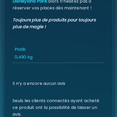
Disneyland Paris
alors n’hésitez pas à
Se souvenir de moi
SE CONNECTER
réserver vos places dès maintenant !
MOT DE PASSE PERDU ?
Toujours plus de produits pour toujours
plus de magie !
Poids
0,490 kg
Il n’y a encore aucun avis
Seuls les clients connectés ayant acheté
ce produit ont la possibilité de laisser un
avis.