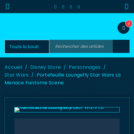
0
Accueil
Disney Store
Personnages
/
/
/
Star Wars
Portefeuille Loungefly Star Wars La
/
Menace Fantome Scene