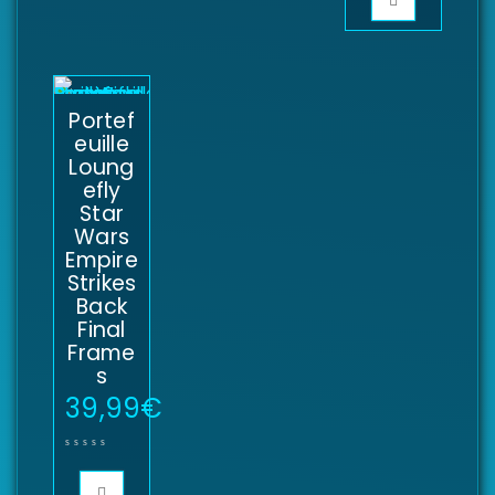
Portef
euille
Loung
efly
Star
Wars
Empire
Strikes
Back
Final
Frame
s
39,99
€