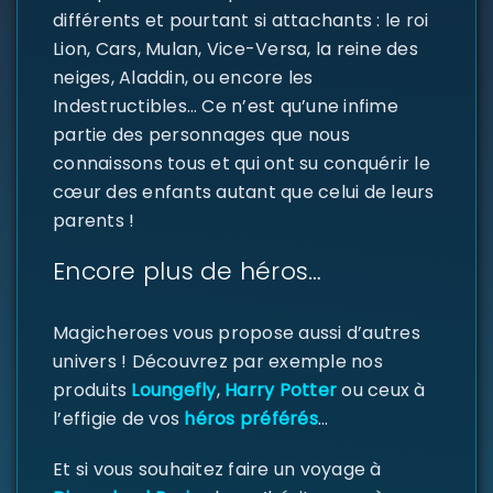
différents et pourtant si attachants : le roi
Lion, Cars, Mulan, Vice-Versa, la reine des
neiges, Aladdin, ou encore les
Indestructibles… Ce n’est qu’une infime
partie des personnages que nous
connaissons tous et qui ont su conquérir le
cœur des enfants autant que celui de leurs
SE CONNECTER
parents !
Encore plus de héros…
Identifiant ou e-mail
*
Magicheroes vous propose aussi d’autres
univers ! Découvrez par exemple nos
Mot de passe
*
produits
Loungefly
,
Harry Potter
ou ceux à
l’effigie de vos
héros préférés
…
Et si vous souhaitez faire un voyage à