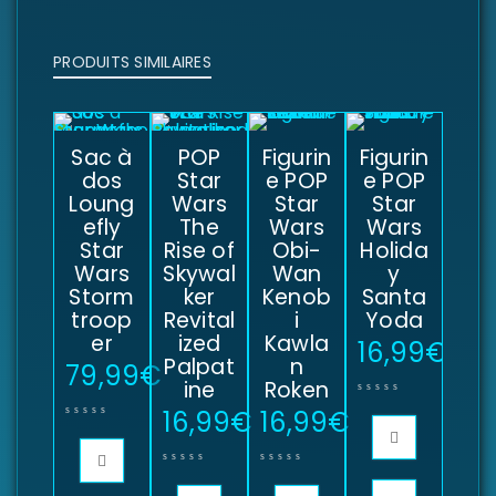
PRODUITS SIMILAIRES
Sac à
POP
Figurin
Figurin
dos
Star
e POP
e POP
Loung
Wars
Star
Star
efly
The
Wars
Wars
Star
Rise of
Obi-
Holida
Wars
Skywal
Wan
y
Storm
ker
Kenob
Santa
troop
Revital
i
Yoda
er
ized
Kawla
16,99
€
Palpat
n
79,99
€
ine
Roken
16,99
€
16,99
€