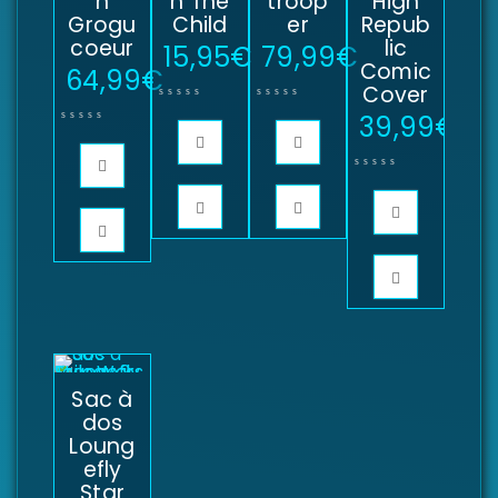
n
n The
troop
High
Grogu
Child
er
Repub
coeur
lic
15,95
€
79,99
€
Comic
64,99
€
Cover
39,99
€
Sac à
dos
Loung
efly
Star