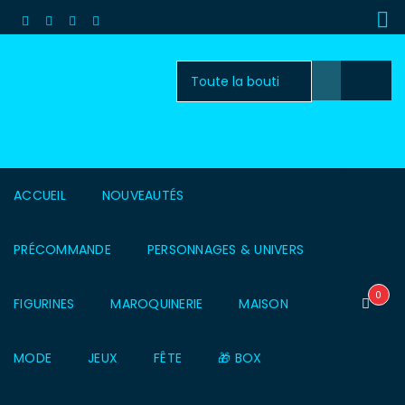
ACCUEIL
NOUVEAUTÉS
PRÉCOMMANDE
PERSONNAGES & UNIVERS
0
FIGURINES
MAROQUINERIE
MAISON
MODE
JEUX
FÊTE
🎁 BOX