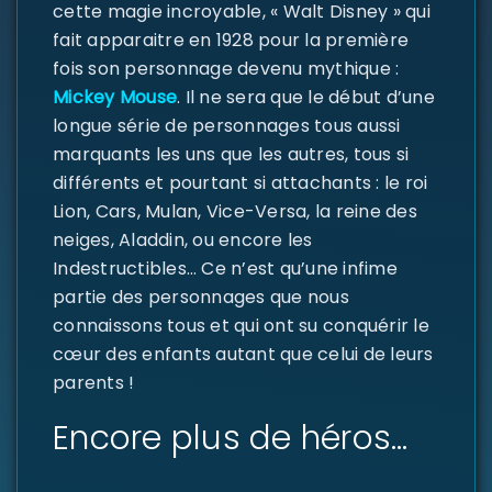
cette magie incroyable, « Walt Disney » qui
fait apparaitre en 1928 pour la première
fois son personnage devenu mythique :
Mickey Mouse
. Il ne sera que le début d’une
SE CONNECTER
longue série de personnages tous aussi
marquants les uns que les autres, tous si
Identifiant ou e-mail
*
différents et pourtant si attachants : le roi
Lion, Cars, Mulan, Vice-Versa, la reine des
neiges, Aladdin, ou encore les
Indestructibles… Ce n’est qu’une infime
Mot de passe
*
partie des personnages que nous
connaissons tous et qui ont su conquérir le
cœur des enfants autant que celui de leurs
parents !
Se souvenir de moi
Encore plus de héros…
SE CONNECTER