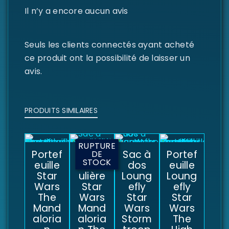
Il n’y a encore aucun avis
Seuls les clients connectés ayant acheté
ce produit ont la possibilité de laisser un
avis.
PRODUITS SIMILAIRES
RUPTURE
Portef
Sac à
Sac à
Portef
DE
STOCK
euille
bando
dos
euille
Star
ulière
Loung
Loung
Wars
Star
efly
efly
The
Wars
Star
Star
Mand
Mand
Wars
Wars
aloria
aloria
Storm
The