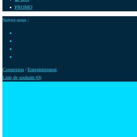
PROMO
Suivez-nous :
Connexion
/
Enregistrement
Liste de souhaits (
0
)