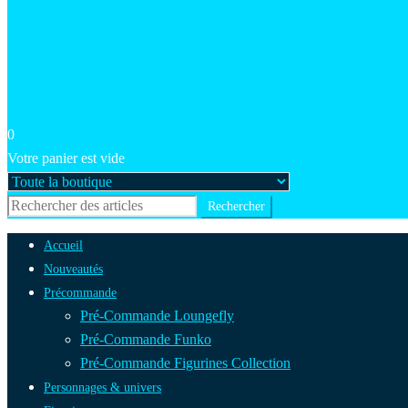
0
Votre panier est vide
Accueil
Nouveautés
Précommande
Pré-Commande Loungefly
Pré-Commande Funko
Pré-Commande Figurines Collection
Personnages & univers